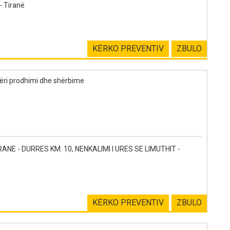
 Tiranë
KËRKO PREVENTIV
ZBULO
ëri prodhimi dhe shërbime
E - DURRES KM. 10, NENKALIMI I URES SE LIMUTHIT -
KËRKO PREVENTIV
ZBULO