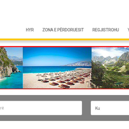
HYR
ZONA E PËRDORUESIT
REGJISTROHU
Ku