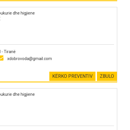
ukurie dhe higjiene
E
- Tiranë
xdobrovoda@gmail.com
KËRKO PREVENTIV
ZBULO
ukurie dhe higjiene