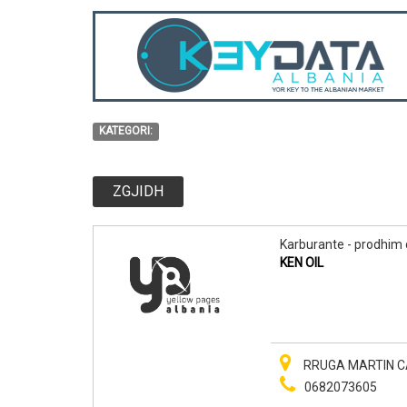
KATEGORI:
ZGJIDH
Karburante - prodhim 
KEN OIL
RRUGA MARTIN CA
0682073605