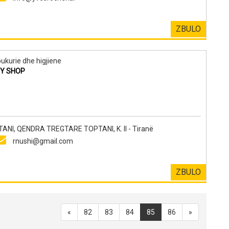
ZBULO
ukurie dhe higjiene
TY SHOP
NI, QENDRA TREGTARE TOPTANI, K. II - Tiranë
rnushi@gmail.com
ZBULO
«
82
83
84
85
86
»