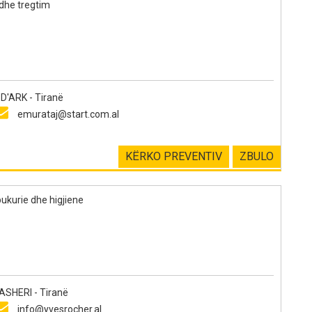
dhe tregtim
'ARK - Tiranë
emurataj@start.com.al
KËRKO PREVENTIV
ZBULO
ukurie dhe higjiene
SHERI - Tiranë
info@yvesrocher.al