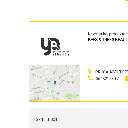
Kozmetikë, produkte b
BEES & TREES BEAU
RRUGA ABDI TOPTA
0695228447
85 - 10 di 851