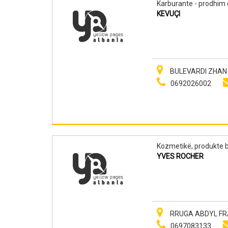
Karburante - prodhim 
KEVUÇI
BULEVARDI ZHAN D
0692026002
Kozmetikë, produkte b
YVES ROCHER
RRUGA ABDYL FRA
0697083133