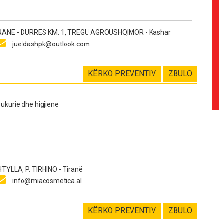
NE - DURRES KM. 1, TREGU AGROUSHQIMOR - Kashar
jueldashpk@outlook.com
KËRKO PREVENTIV
ZBULO
ukurie dhe higjiene
LLA, P. TIRHINO - Tiranë
info@miacosmetica.al
KËRKO PREVENTIV
ZBULO