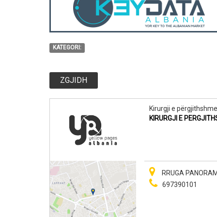
KATEGORI:
ZGJIDH
Kirurgji e përgjithshm
KIRURGJI E PERGJIT
RRUGA PANORAMA, 
697390101