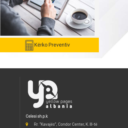
Kërko Preventiv
Celesi sh.p.k
Rr. “Kavajës”, Condor Center, K. III-të