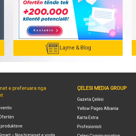
Lajme & Blog
met e preferuara nga
ÇELESI MEDIA GROUP
et
Gazeta Çelësi
ventiv
Yellow Pages Albania
Ofertën
Karta Extra
e produkteve
Profesionisti
mart – Nga bizneset e vogla
Celesi Communication