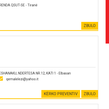
ENDA QSUT-SE - Tiranë
ZBULO
e
HANAKU, NDERTESA NR.12, KATI 1 - Elbasan
qemalelezi@yahoo.it
KËRKO PREVENTIV
ZBULO
e