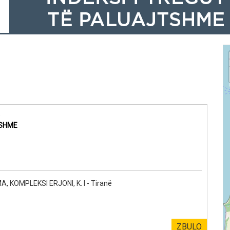
e
HSHME
KOMPLEKSI ERJONI, K. I - Tiranë
ZBULO