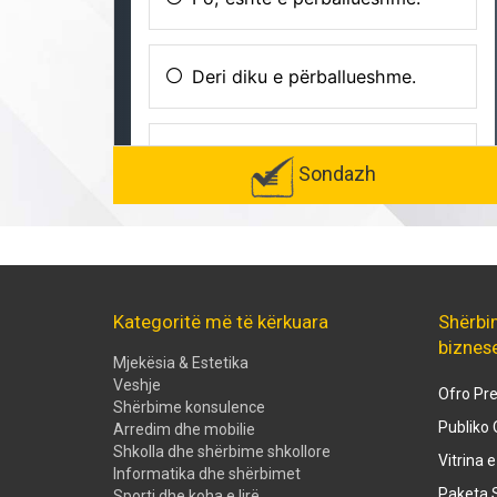
Sondazh
Kategoritë më të kërkuara
Shërbi
biznes
Mjekësia & Estetika
Veshje
Ofro Pre
Shërbime konsulence
Publiko 
Arredim dhe mobilie
Shkolla dhe shërbime shkollore
Vitrina 
Informatika dhe shërbimet
Paketa S
Sporti dhe koha e lirë