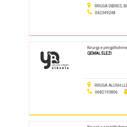
RRUGA DIBRES, BR
042349248
Kirurgji e përgjithshm
QEMAL ELEZI
RRUGA ALUSH LLES
0682193806
Kirurgji e përgjithshm