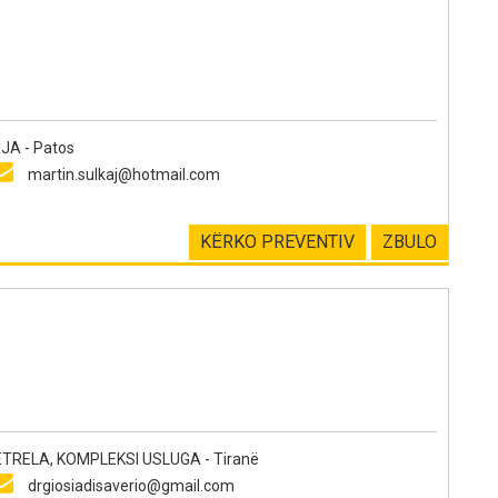
A - Patos
martin.sulkaj@hotmail.com
KËRKO PREVENTIV
ZBULO
e
TRELA, KOMPLEKSI USLUGA - Tiranë
drgiosiadisaverio@gmail.com