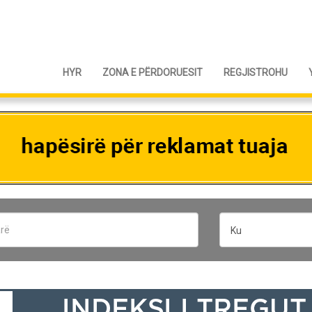
HYR
ZONA E PËRDORUESIT
REGJISTROHU
Ku