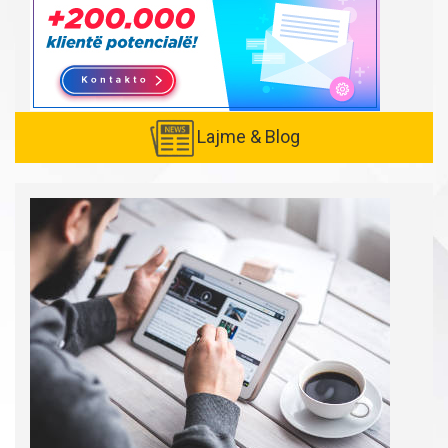
Lajme & Blog
Created with
SuperSurvey