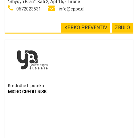
“Shyqyri Brari”, Kati 2, Apt 16, - Tiranë
0672023531
info@eppc.al
KËRKO PREVENTIV
ZBULO
Kredi dhe hipoteka
MICRO CREDIT RISK