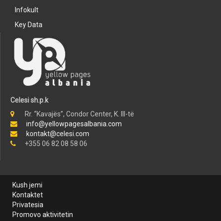
Infokult
Key Data
Celesi sh.p.k
Rr. “Kavajës”, Condor Center, K. III-të
info@yellowpagesalbania.com
kontakt@celesi.com
+355 06 82 08 58 06
Kush jemi
Kontaktet
Privatesia
Promovo aktivitetin