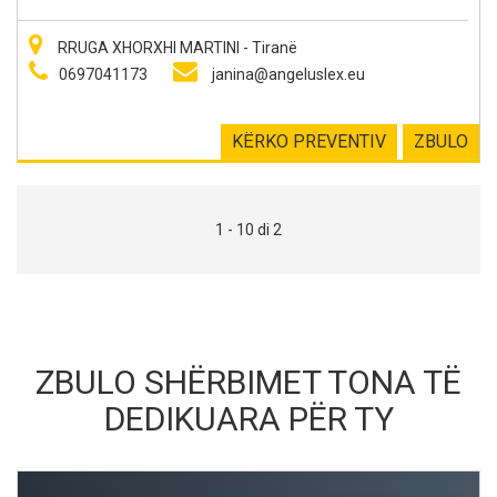
RRUGA XHORXHI MARTINI - Tiranë
0697041173
janina@angeluslex.eu
KËRKO PREVENTIV
ZBULO
1 - 10 di 2
ZBULO SHËRBIMET TONA TË
DEDIKUARA PËR TY