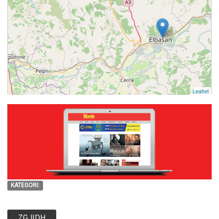
Leaflet
KATEGORI:
ZGJIDH