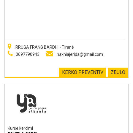
RRUGA FRANG BARDHI - Tiranë
0697790943
haxhiajerida@gmail.com
KËRKO PREVENTIV
ZBULO
Kurse kërcimi