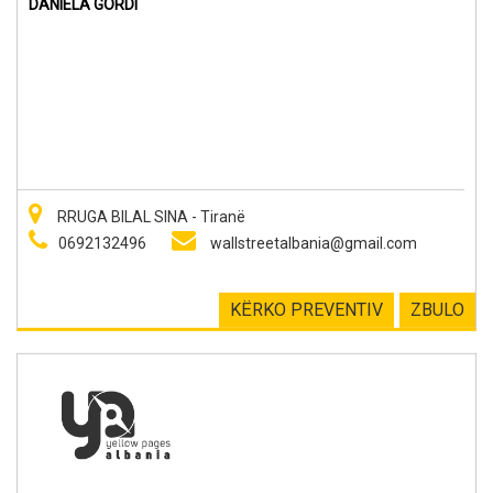
DANIELA GORDI
RRUGA BILAL SINA - Tiranë
0692132496
wallstreetalbania@gmail.com
KËRKO PREVENTIV
ZBULO