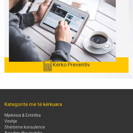
Kërko Preventiv
Kategoritë më të kërkuara
Mjekësia & Estetika
Veshje
Shërbime konsulence
Arredim dhe mobilie