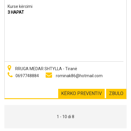
Kurse kërcimi
3 HAPAT
RRUGA MEDAR SHTYLLA - Tiranë
0697748884
rominak86@hotmail.com
KËRKO PREVENTIV
ZBULO
1 - 10 di 8