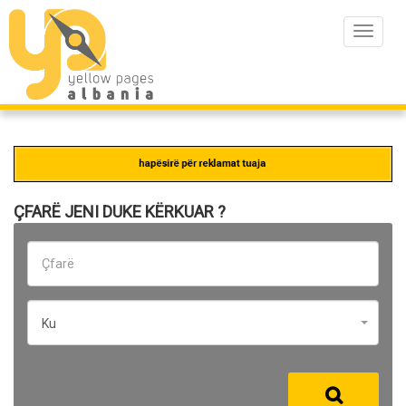
Toggle
navigat
ÇFARË JENI DUKE KËRKUAR ?
Ku