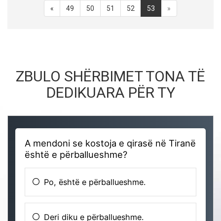
«
49
50
51
52
53
»
ZBULO SHËRBIMET TONA TË
DEDIKUARA PËR TY