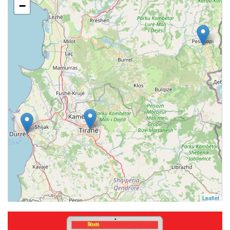
−
Leaflet