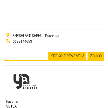
SHESHI FAIK SHEHU - Peshkopi
0683144653
KËRKO PREVENTIV
ZBULO
Fasoneri
SETEX