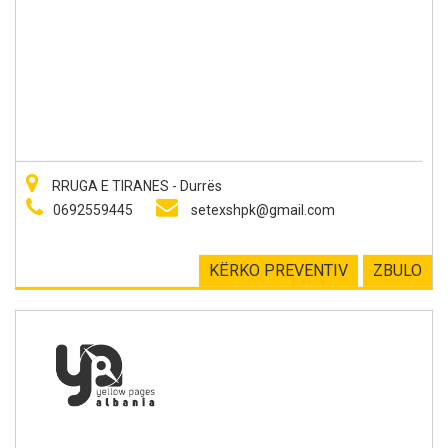
RRUGA E TIRANES - Durrës
0692559445
setexshpk@gmail.com
KËRKO PREVENTIV
ZBULO