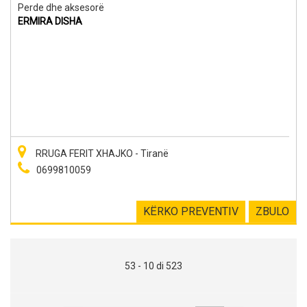
Perde dhe aksesorë
ERMIRA DISHA
RRUGA FERIT XHAJKO - Tiranë
0699810059
KËRKO PREVENTIV
ZBULO
53 - 10 di 523