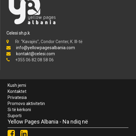
Celesi sh.p.k
Rr. “Kavajës”, Condor Center, K. III-të
info@yellowpagesalbania.com
kontakt@celesi.com
+355 06 82 08 58 06
Kush jemi
Kontaktet
Privatesia
Promovo aktivitetin
Si të kërkoni
Suporti
Yellow Pages Albania - Na ndiq në