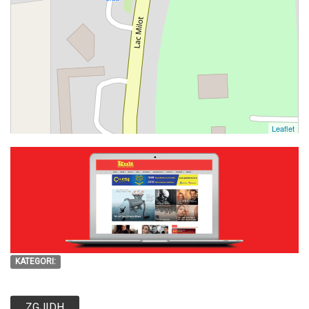
Leaflet
KATEGORI:
ZGJIDH