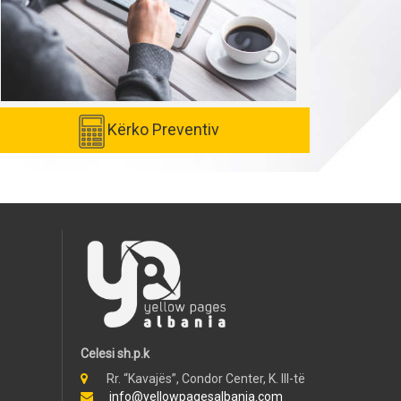
Kërko Preventiv
Celesi sh.p.k
Rr. “Kavajës”, Condor Center, K. III-të
info@yellowpagesalbania.com