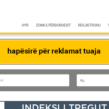
HYR
ZONA E PËRDORUESIT
REGJISTROHU
Ku