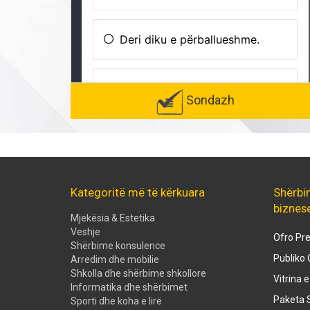
Sondazh
Kategoritë më të kërkuara
Shërbi
biznes
Mjekësia & Estetika
Veshje
Ofro Pre
Shërbime konsulence
Publiko 
Arredim dhe mobilie
Shkolla dhe shërbime shkollore
Vitrina 
Informatika dhe shërbimet
Paketa S
Sporti dhe koha e lirë