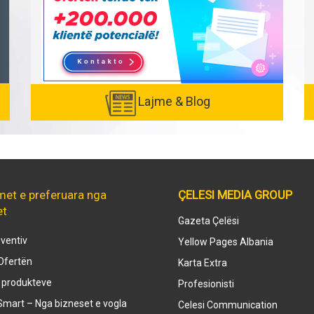
Lajme & Blog
met e preferuara nga
ÇELESI MEDIA GROUP
et
Gazeta Çelësi
ventiv
Yellow Pages Albania
Ofertën
Karta Extra
e produkteve
Profesionisti
mart – Nga bizneset e vogla
Celesi Communication