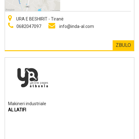
URA E BESHIRIT - Tiranë
0682047097
info@inda-al.com
ZBULO
Makineri industriale
AL LATIFI