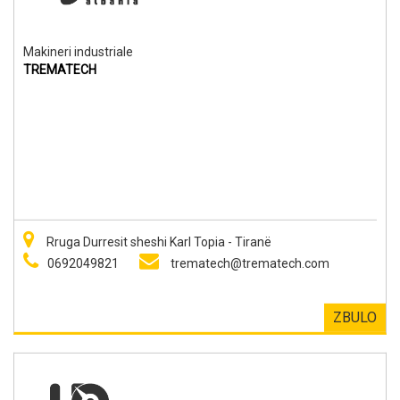
Makineri industriale
TREMATECH
Rruga Durresit sheshi Karl Topia - Tiranë
0692049821
trematech@trematech.com
ZBULO