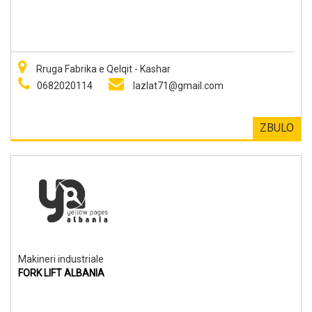
Rruga Fabrika e Qelqit - Kashar
0682020114
lazlat71@gmail.com
ZBULO
Makineri industriale
FORK LIFT ALBANIA