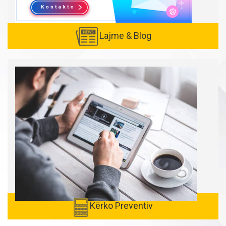
Lajme & Blog
Created with
SuperSurvey
Kërko Preventiv