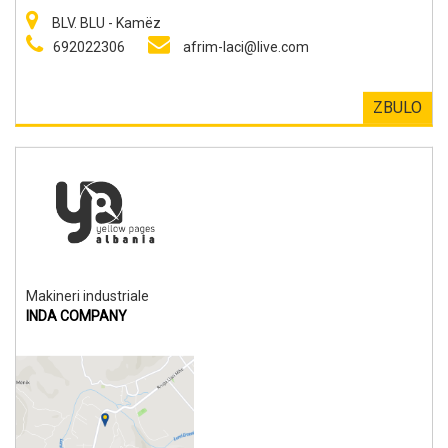
BLV. BLU - Kamëz
692022306
afrim-laci@live.com
ZBULO
Makineri industriale
INDA COMPANY