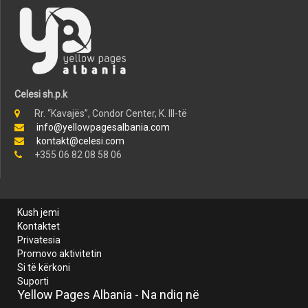
Celesi sh.p.k
Rr. “Kavajës”, Condor Center, K. III-të
info@yellowpagesalbania.com
kontakt@celesi.com
+355 06 82 08 58 06
Kush jemi
Kontaktet
Privatesia
Promovo aktivitetin
Si të kërkoni
Suporti
Yellow Pages Albania - Na ndiq në