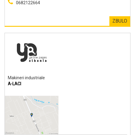
0682122664
ZBULO
Makineri industriale
A-LACI