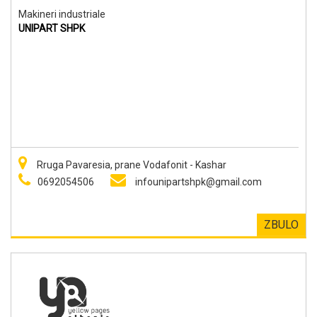
Makineri industriale
UNIPART SHPK
Rruga Pavaresia, prane Vodafonit - Kashar
0692054506
infounipartshpk@gmail.com
ZBULO