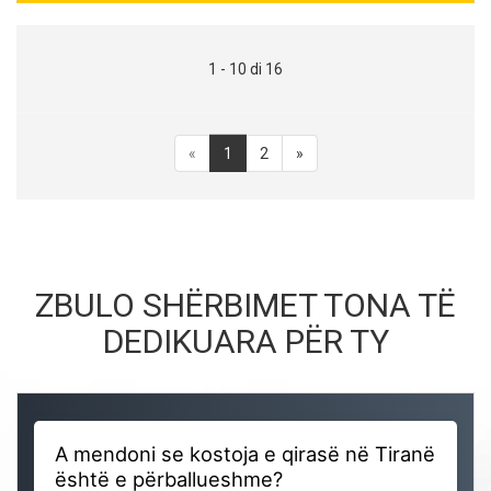
1 - 10 di 16
«
1
2
»
ZBULO SHËRBIMET TONA TË
DEDIKUARA PËR TY