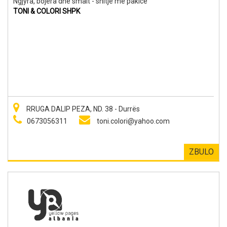
Ngjyra, bojëra dhe smalt - shitje me pakicë
TONI & COLORI SHPK
RRUGA DALIP PEZA, ND. 38 - Durrës
0673056311
toni.colori@yahoo.com
ZBULO