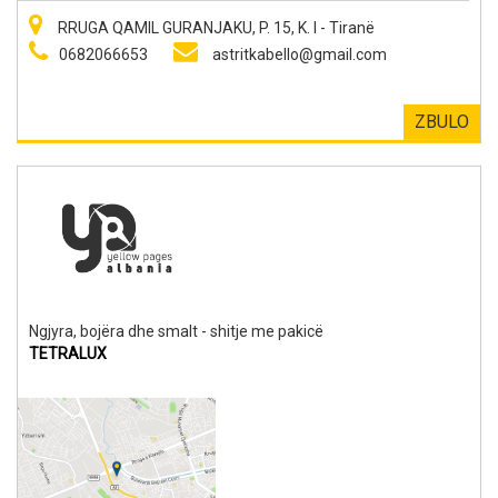
RRUGA QAMIL GURANJAKU, P. 15, K. I - Tiranë
0682066653
astritkabello@gmail.com
ZBULO
Ngjyra, bojëra dhe smalt - shitje me pakicë
TETRALUX