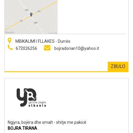
MBIKALIMI I FLLAKES - Durrës
672026256
bojradorian10@yahoo.it
ZBULO
Ngjyra, bojëra dhe smalt - shitje me pakicë
BOJRA TIRANA