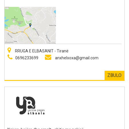
RRUGA E ELBASANIT - Tiranë
0696233699
anxhelxoxa@gmail.com
ZBULO