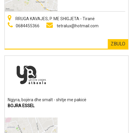
RRUGA KAVAJES, P. ME SHIGJETA - Tiranë
0684455366
tetralux@hotmail.com
ZBULO
Ngjyra, bojëra dhe smalt - shitje me pakicë
BOJRA ESSEL