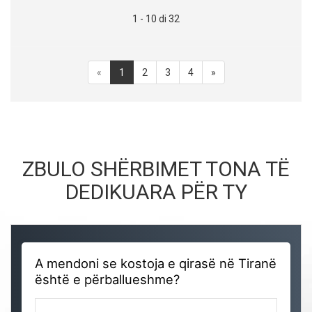
1 - 10 di 32
«
1
2
3
4
»
ZBULO SHËRBIMET TONA TË
DEDIKUARA PËR TY