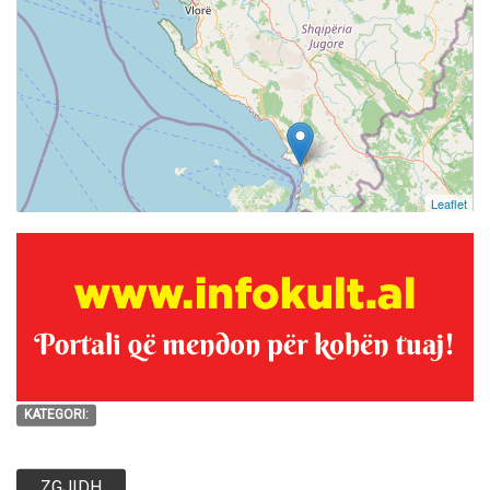
Leaflet
KATEGORI:
ZGJIDH