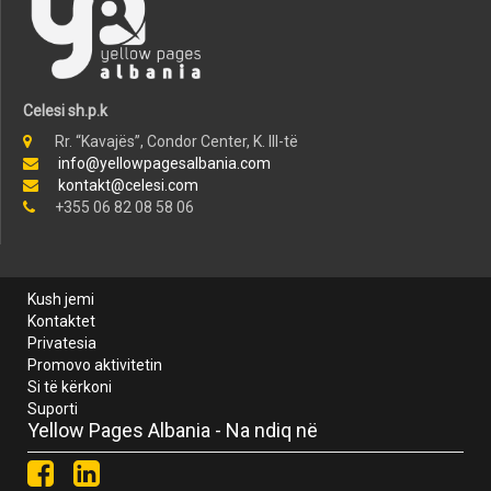
Celesi sh.p.k
Rr. “Kavajës”, Condor Center, K. III-të
info@yellowpagesalbania.com
kontakt@celesi.com
+355 06 82 08 58 06
Kush jemi
Kontaktet
Privatesia
Promovo aktivitetin
Si të kërkoni
Suporti
Yellow Pages Albania - Na ndiq në