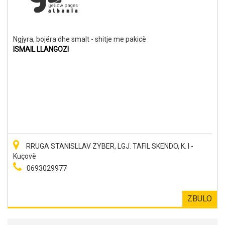
Ngjyra, bojëra dhe smalt - shitje me pakicë
ISMAIL LLANGOZI
RRUGA STANISLLAV ZYBER, LGJ. TAFIL SKENDO, K. I -
Kuçovë
0693029977
ZBULO