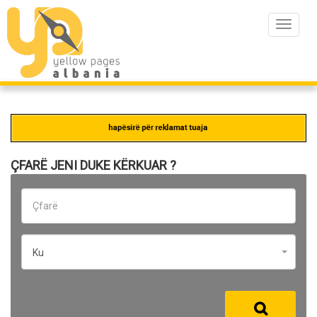
Toggle
navigat
ÇFARË JENI DUKE KËRKUAR ?
Ku