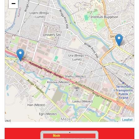
−
Leaflet