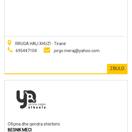
RRUGA HALI XHUZI - Tiranë
695447104
jorgo.meraj@yahoo.com
ZBULO
Ofiçina dhe qendra shërbimi
BESNIK MECI