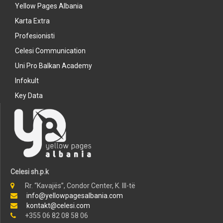
Yellow Pages Albania
Karta Extra
Profesionisti
Celesi Communication
Uni Pro Balkan Academy
Infokult
Key Data
Celesi sh.p.k
Rr. “Kavajës”, Condor Center, K. III-të
info@yellowpagesalbania.com
kontakt@celesi.com
+355 06 82 08 58 06