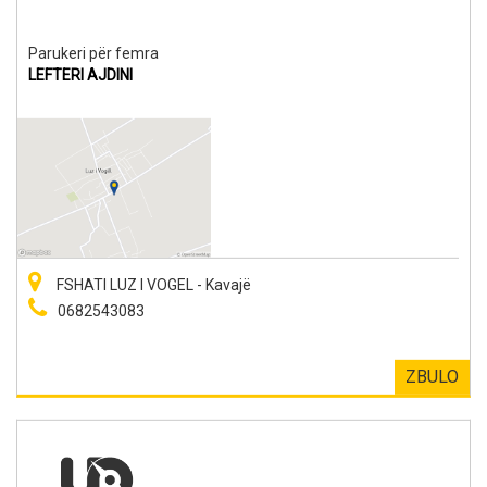
Parukeri për femra
LEFTERI AJDINI
FSHATI LUZ I VOGEL - Kavajë
0682543083
ZBULO