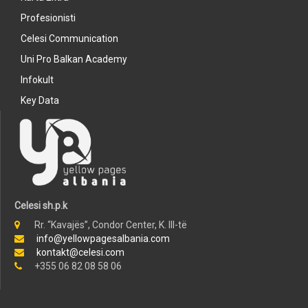
Profesionisti
Celesi Communication
Uni Pro Balkan Academy
Infokult
Key Data
Celesi sh.p.k
Rr. “Kavajës”, Condor Center, K. III-të
info@yellowpagesalbania.com
kontakt@celesi.com
+355 06 82 08 58 06