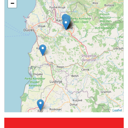
−
Leaflet