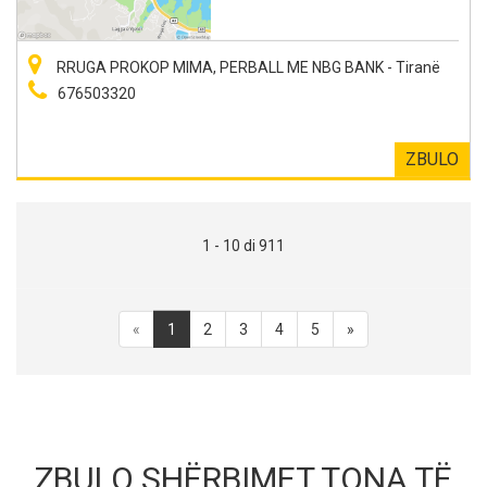
RRUGA PROKOP MIMA, PERBALL ME NBG BANK - Tiranë
676503320
ZBULO
1 - 10 di 911
«
1
2
3
4
5
»
ZBULO SHËRBIMET TONA TË