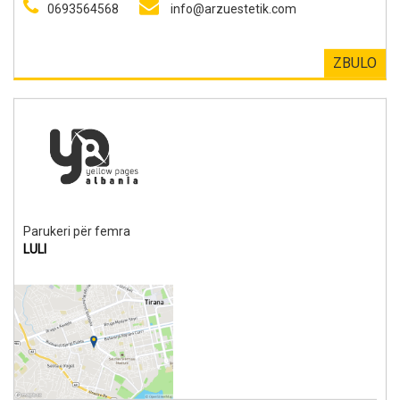
0693564568
info@arzuestetik.com
ZBULO
Parukeri për femra
LULI