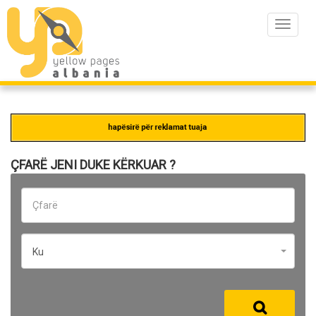
Toggle
navigat
ÇFARË JENI DUKE KËRKUAR ?
Ku