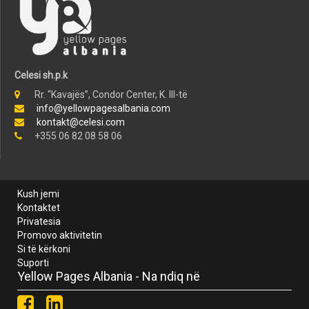
Celesi sh.p.k
Rr. “Kavajës”, Condor Center, K. III-të
info@yellowpagesalbania.com
kontakt@celesi.com
+355 06 82 08 58 06
Kush jemi
Kontaktet
Privatesia
Promovo aktivitetin
Si të kërkoni
Suporti
Yellow Pages Albania - Na ndiq në