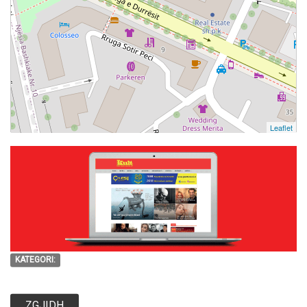
Leaflet
KATEGORI:
ZGJIDH