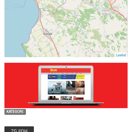
Leaflet
KATEGORI:
ZGJIDH