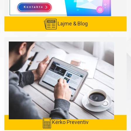
Lajme & Blog
Created with
SuperSurvey
Kërko Preventiv