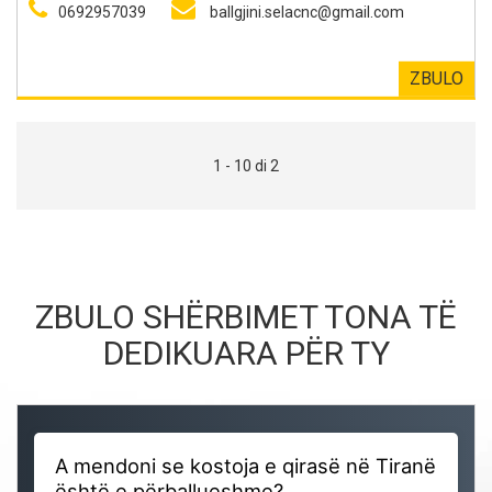
0692957039
ballgjini.selacnc@gmail.com
ZBULO
1 - 10 di 2
ZBULO SHËRBIMET TONA TË
DEDIKUARA PËR TY