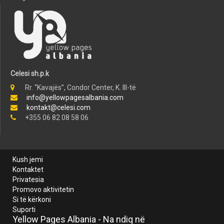
Celesi sh.p.k
Rr. “Kavajës”, Condor Center, K. III-të
info@yellowpagesalbania.com
kontakt@celesi.com
+355 06 82 08 58 06
Kush jemi
Kontaktet
Privatesia
Promovo aktivitetin
Si të kërkoni
Suporti
Yellow Pages Albania - Na ndiq në