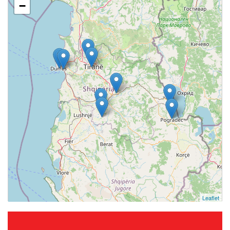
−
Leaflet