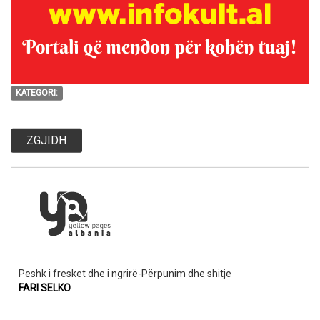
KATEGORI:
ZGJIDH
Peshk i fresket dhe i ngrirë-Përpunim dhe shitje
FARI SELKO