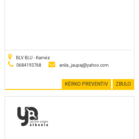
BLV. BLU - Kamëz
0684193768
anila_jaupaj@yahoo.com
KËRKO PREVENTIV
ZBULO