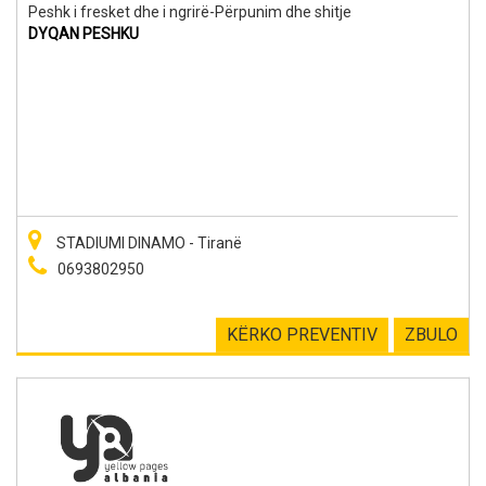
Peshk i fresket dhe i ngrirë-Përpunim dhe shitje
DYQAN PESHKU
STADIUMI DINAMO - Tiranë
0693802950
KËRKO PREVENTIV
ZBULO