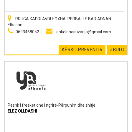
RRUGA KADRI AVDI HOXHA, PERBALLE BAR ADNAN -
Elbasan
0693468052
enkelenasuvarija@gmail.com
KËRKO PREVENTIV
ZBULO
Peshk i fresket dhe i ngrirë-Përpunim dhe shitje
ELEZ OLLDASHI