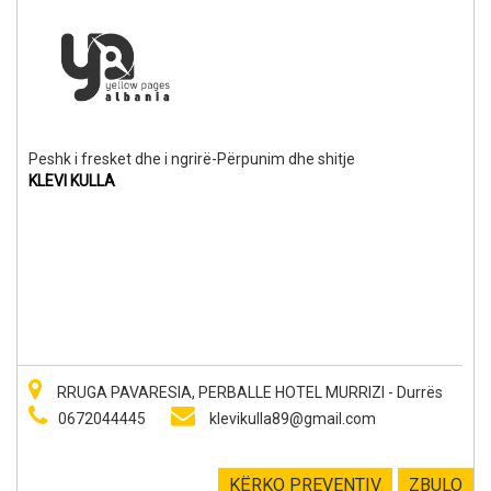
Peshk i fresket dhe i ngrirë-Përpunim dhe shitje
KLEVI KULLA
RRUGA PAVARESIA, PERBALLE HOTEL MURRIZI - Durrës
0672044445
klevikulla89@gmail.com
KËRKO PREVENTIV
ZBULO