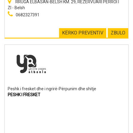
RRUGA ELBASAN-BELSH KM. 29, REZERVUARI PERROI I
ZI - Belsh
0682327391
KËRKO PREVENTIV
ZBULO
Peshk i fresket dhe i ngrirë-Përpunim dhe shitje
PESHK I FRESKET