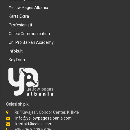
Yellow Pages Albania
Karta Extra
Profesionisti
Celesi Communication
Uni Pro Balkan Academy
Infokult
Key Data
Celesi sh.p.k
Rr. “Kavajës”, Condor Center, K. III-të
info@yellowpagesalbania.com
kontakt@celesi.com
+355 06 82 08 58 06