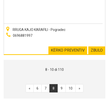
RRUGA KAJO KARAFILI - Pogradec
0696881997
KËRKO PREVENTIV
ZBULO
8 - 10 di 110
«
6
7
8
9
10
»