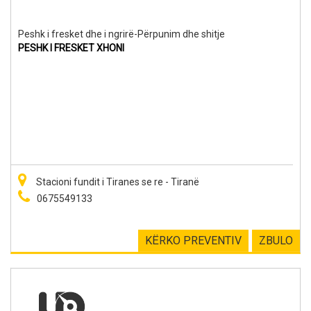
Peshk i fresket dhe i ngrirë-Përpunim dhe shitje
PESHK I FRESKET XHONI
Stacioni fundit i Tiranes se re - Tiranë
0675549133
KËRKO PREVENTIV
ZBULO