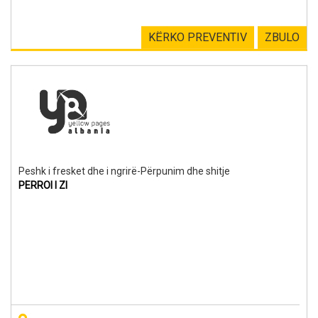
KËRKO PREVENTIV
ZBULO
Peshk i fresket dhe i ngrirë-Përpunim dhe shitje
PERROI I ZI