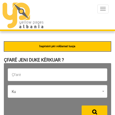
Toggle
navigat
ÇFARË JENI DUKE KËRKUAR ?
Ku