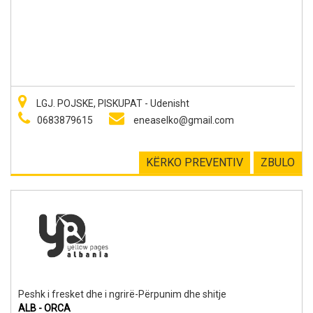
LGJ. POJSKE, PISKUPAT - Udenisht
0683879615
eneaselko@gmail.com
KËRKO PREVENTIV
ZBULO
Peshk i fresket dhe i ngrirë-Përpunim dhe shitje
ALB - ORCA