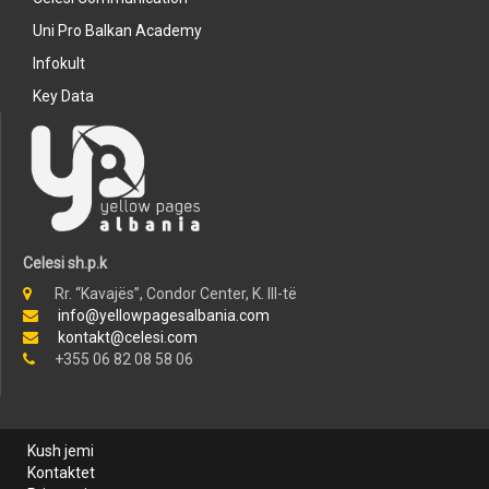
Uni Pro Balkan Academy
Infokult
Key Data
Celesi sh.p.k
Rr. “Kavajës”, Condor Center, K. III-të
info@yellowpagesalbania.com
kontakt@celesi.com
+355 06 82 08 58 06
Kush jemi
Kontaktet