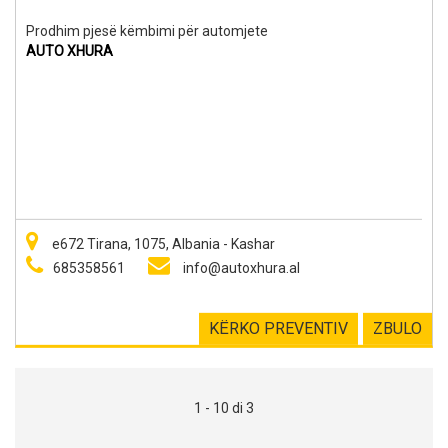
Prodhim pjesë këmbimi për automjete
AUTO XHURA
e672 Tirana, 1075, Albania - Kashar
685358561
info@autoxhura.al
KËRKO PREVENTIV
ZBULO
1 - 10 di 3