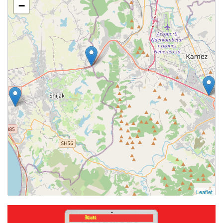
−
Leaflet