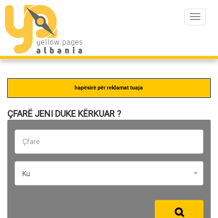
Toggle
navigat
ÇFARË JENI DUKE KËRKUAR ?
Ku