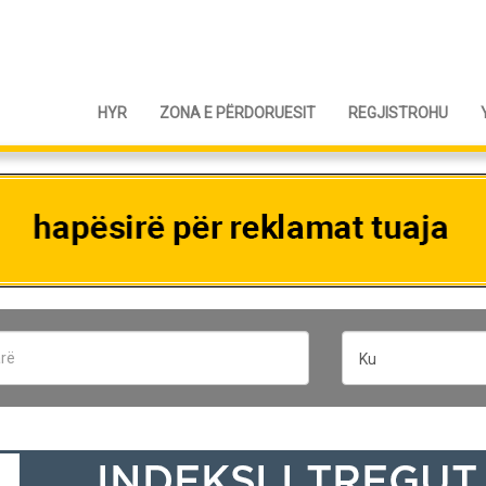
HYR
ZONA E PËRDORUESIT
REGJISTROHU
Ku