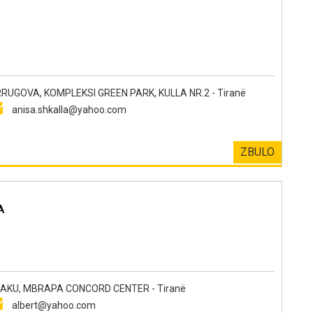
UGOVA, KOMPLEKSI GREEN PARK, KULLA NR.2 - Tiranë
anisa.shkalla@yahoo.com
ZBULO
A
KU, MBRAPA CONCORD CENTER - Tiranë
albert@yahoo.com