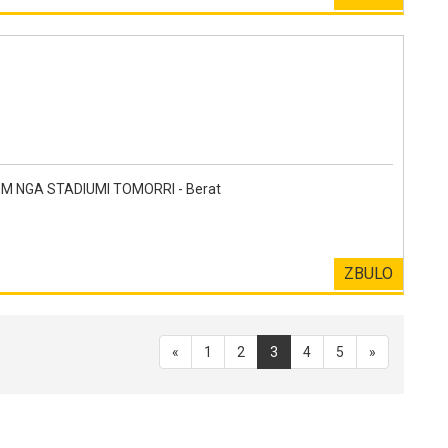
0M NGA STADIUMI TOMORRI - Berat
ZBULO
«
1
2
3
4
5
»