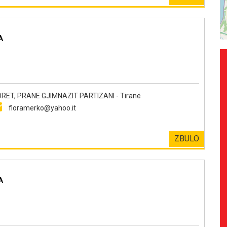
A
ET, PRANE GJIMNAZIT PARTIZANI - Tiranë
floramerko@yahoo.it
ZBULO
A