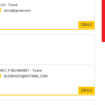
IU - Tiranë
elona@gmail.com
ZBULO
T, P. BIG MARKET - Tiranë
BLERIN.KOCI@HOTMAIL.COM
ZBULO