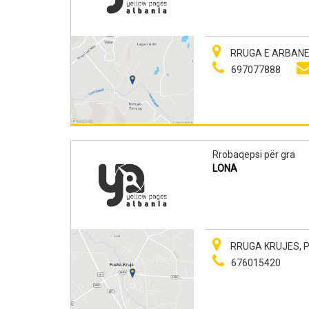
RRUGA E ARBANES
697077888
Rrobaqepsi për gra
LONA
RRUGA KRUJES, PE
676015420