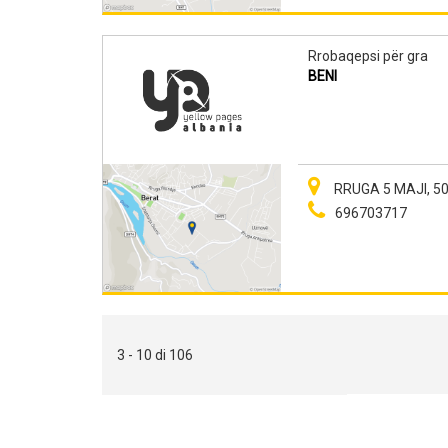
Rrobaqepsi për gra
BENI
RRUGA 5 MAJI, 5
696703717
3 - 10 di 106