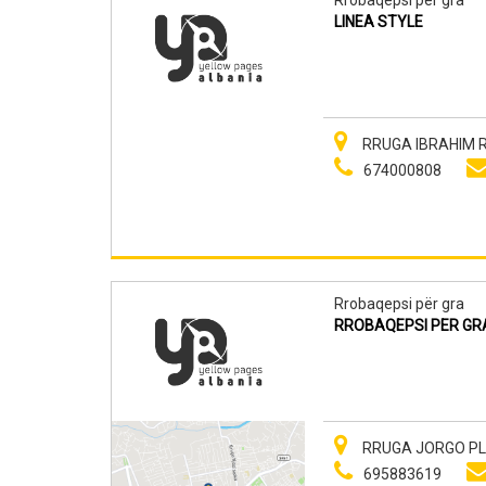
LINEA STYLE
RRUGA IBRAHIM RR
674000808
Rrobaqepsi për gra
RROBAQEPSI PER GR
RRUGA JORGO PLA
695883619