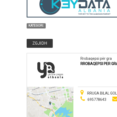
KATEGORI:
ZGJIDH
Rrobaqepsi për gra
RROBAQEPSI PER GR
RRUGA BILAL GOLE
695778643