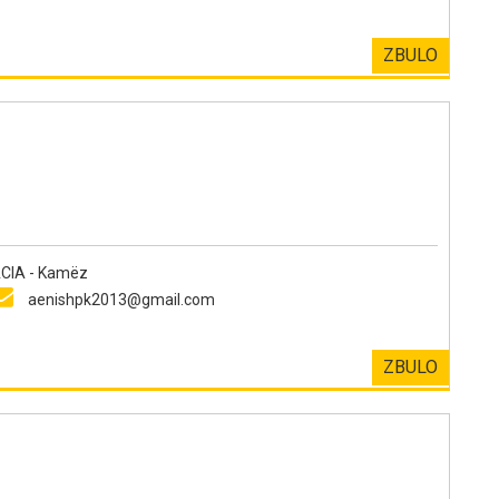
ZBULO
IA - Kamëz
aenishpk2013@gmail.com
ZBULO