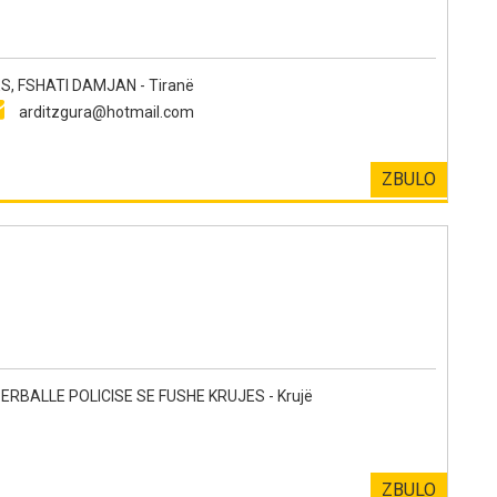
, FSHATI DAMJAN - Tiranë
arditzgura@hotmail.com
ZBULO
RBALLE POLICISE SE FUSHE KRUJES - Krujë
ZBULO