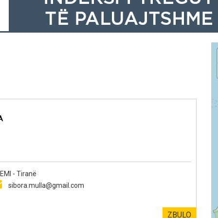
A
MI - Tiranë
sibora.mulla@gmail.com
ZBULO