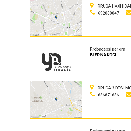
RRUGA HAXHI DALL
692868847
Rrobaqepsi për gra
BLERINA KOCI
RRUGA 3 DESHMORE
686871686
Rrobaqepsi për gra