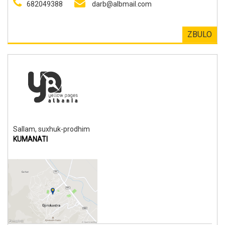
682049388
darb@albmail.com
ZBULO
Sallam, suxhuk-prodhim
KUMANATI