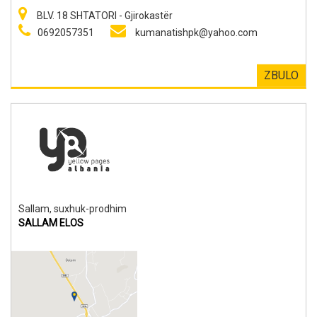
BLV. 18 SHTATORI - Gjirokastër
0692057351
kumanatishpk@yahoo.com
ZBULO
Sallam, suxhuk-prodhim
SALLAM ELOS