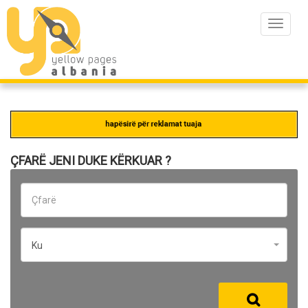
Toggle
navigat
ÇFARË JENI DUKE KËRKUAR ?
Ku