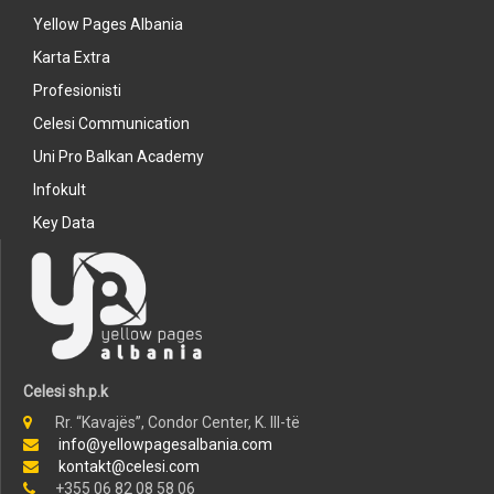
Yellow Pages Albania
Karta Extra
Profesionisti
Celesi Communication
Uni Pro Balkan Academy
Infokult
Key Data
Celesi sh.p.k
Rr. “Kavajës”, Condor Center, K. III-të
info@yellowpagesalbania.com
kontakt@celesi.com
+355 06 82 08 58 06