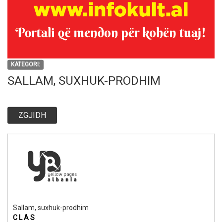
KATEGORI:
SALLAM, SUXHUK-PRODHIM
ZGJIDH
Sallam, suxhuk-prodhim
C L A S