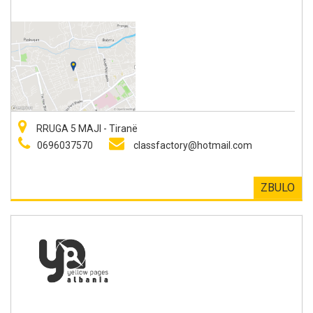
RRUGA 5 MAJI - Tiranë
0696037570
classfactory@hotmail.com
ZBULO