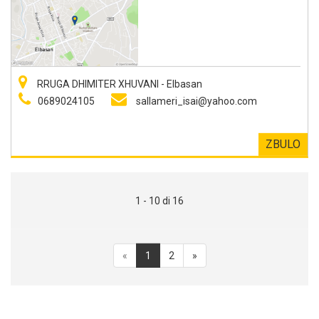
RRUGA DHIMITER XHUVANI - Elbasan
0689024105
sallameri_isai@yahoo.com
ZBULO
1 - 10 di 16
«
1
2
»