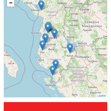
−
Leaflet