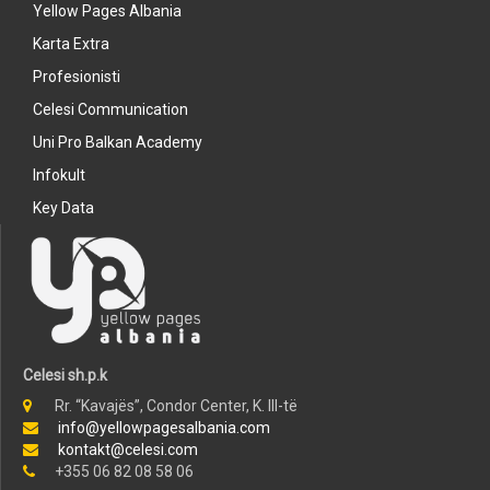
Yellow Pages Albania
Karta Extra
Profesionisti
Celesi Communication
Uni Pro Balkan Academy
Infokult
Key Data
Celesi sh.p.k
Rr. “Kavajës”, Condor Center, K. III-të
info@yellowpagesalbania.com
kontakt@celesi.com
+355 06 82 08 58 06