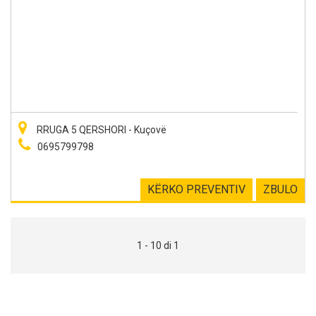
RRUGA 5 QERSHORI - Kuçovë
0695799798
KËRKO PREVENTIV
ZBULO
1 - 10 di 1