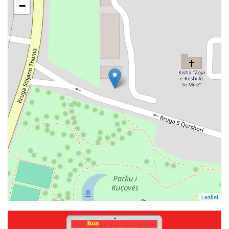
−
Leaflet