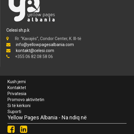
Celesi sh.p.k
Rr. “Kavajës”, Condor Center, K. III-të
info@yellowpagesalbania.com
kontakt@celesi.com
+355 06 82 08 58 06
Kush jemi
Kontaktet
Privatesia
Promovo aktivitetin
Si të kërkoni
Suporti
Yellow Pages Albania - Na ndiq në