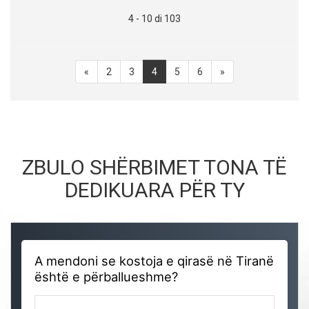
4 - 10 di 103
«
2
3
4
5
6
»
ZBULO SHËRBIMET TONA TË
DEDIKUARA PËR TY