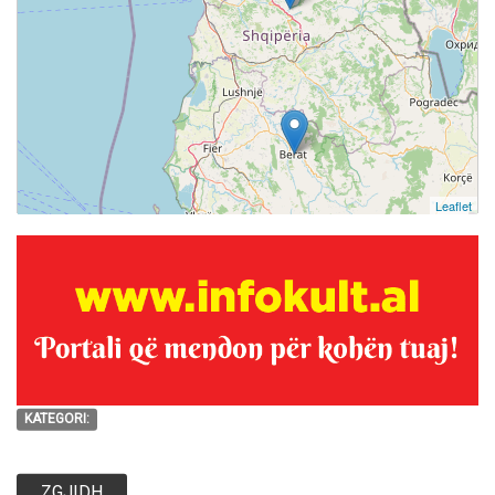
Leaflet
KATEGORI:
ZGJIDH