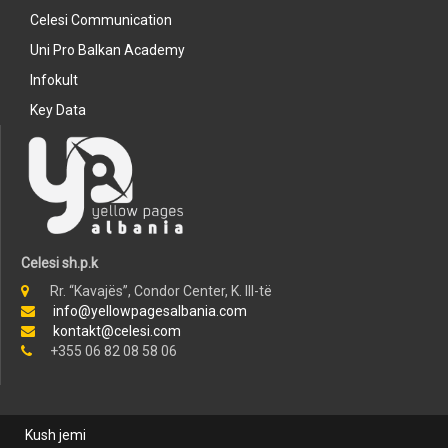
Celesi Communication
Uni Pro Balkan Academy
Infokult
Key Data
Celesi sh.p.k
Rr. “Kavajës”, Condor Center, K. III-të
info@yellowpagesalbania.com
kontakt@celesi.com
+355 06 82 08 58 06
Kush jemi