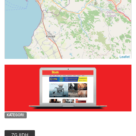
Leaflet
KATEGORI:
ZGJIDH