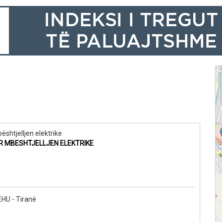
ështjelljen elektrike
ER MBESHTJELLJEN ELEKTRIKE
U - Tiranë