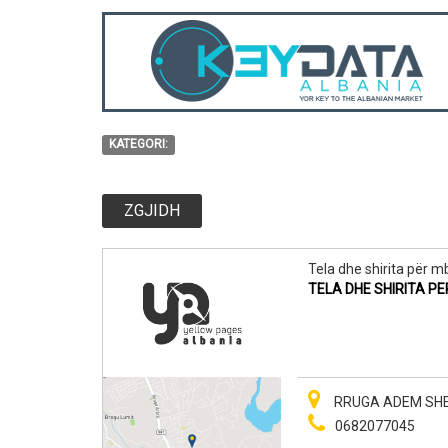
KATEGORI:
ZGJIDH
Tela dhe shirita për mb
TELA DHE SHIRITA P
RRUGA ADEM SHEH
0682077045