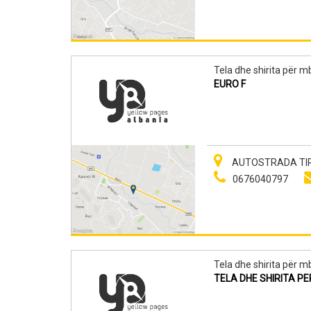
Tela dhe shirita për mb
EURO F
AUTOSTRADA TIRAN
0676040797
Tela dhe shirita për mb
TELA DHE SHIRITA P