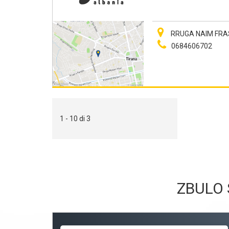
RRUGA NAIM FRASHE
0684606702
1 - 10 di 3
ZBULO 