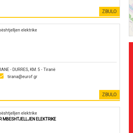
ZBULO
ështjelljen elektrike
E - DURRES, KM. 5 - Tiranë
tirana@eurof.gr
ZBULO
ështjelljen elektrike
ER MBESHTJELLJEN ELEKTRIKE