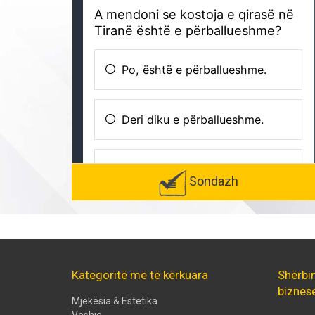
Sondazh
Kategoritë më të kërkuara
Shërbi
biznes
Mjekësia & Estetika
Veshje