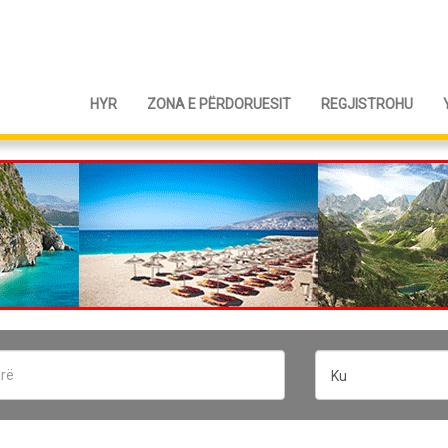
HYR
ZONA E PËRDORUESIT
REGJISTROHU
Ku