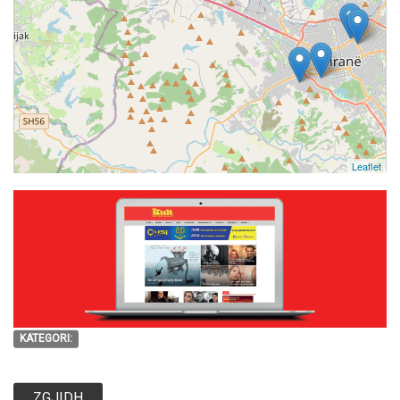
Leaflet
KATEGORI:
ZGJIDH