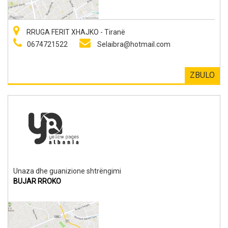
RRUGA FERIT XHAJKO - Tiranë
0674721522
Selaibra@hotmail.com
ZBULO
Unaza dhe guanizione shtrëngimi
BUJAR RROKO