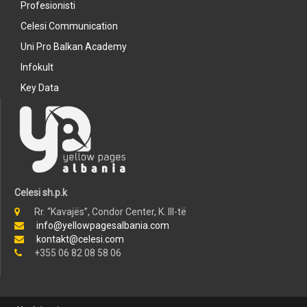
Profesionisti
Celesi Communication
Uni Pro Balkan Academy
Infokult
Key Data
Celesi sh.p.k
Rr. “Kavajës”, Condor Center, K. III-të
info@yellowpagesalbania.com
kontakt@celesi.com
+355 06 82 08 58 06