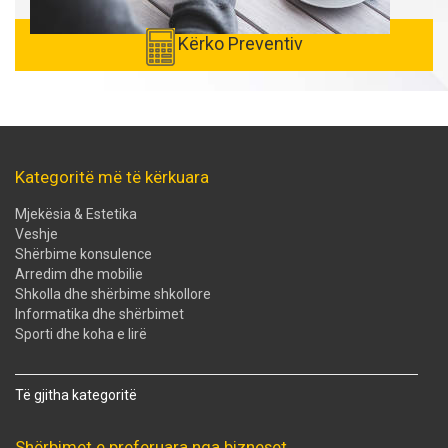
Kërko Preventiv
Kategoritë më të kërkuara
Mjekësia & Estetika
Veshje
Shërbime konsulence
Arredim dhe mobilie
Shkolla dhe shërbime shkollore
Informatika dhe shërbimet
Sporti dhe koha e lirë
Të gjitha kategoritë
Shërbimet e preferuara nga bizneset