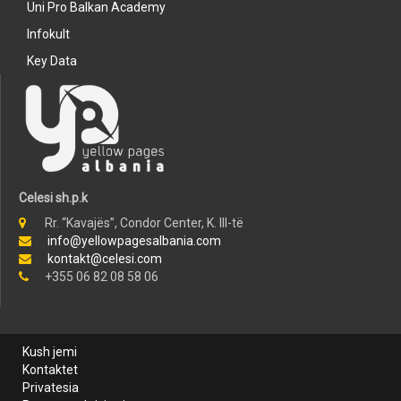
Uni Pro Balkan Academy
Infokult
Key Data
Celesi sh.p.k
Rr. “Kavajës”, Condor Center, K. III-të
info@yellowpagesalbania.com
kontakt@celesi.com
+355 06 82 08 58 06
Kush jemi
Kontaktet
Privatesia