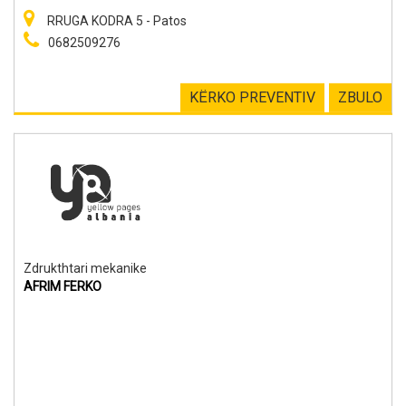
RRUGA KODRA 5 - Patos
0682509276
KËRKO PREVENTIV
ZBULO
Zdrukthtari mekanike
AFRIM FERKO