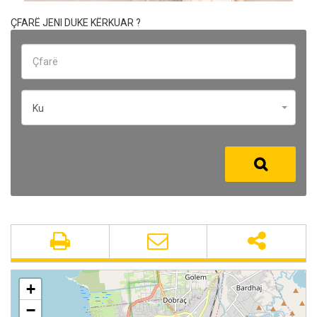
ÇFARË JENI DUKE KËRKUAR ?
Ku
+
−