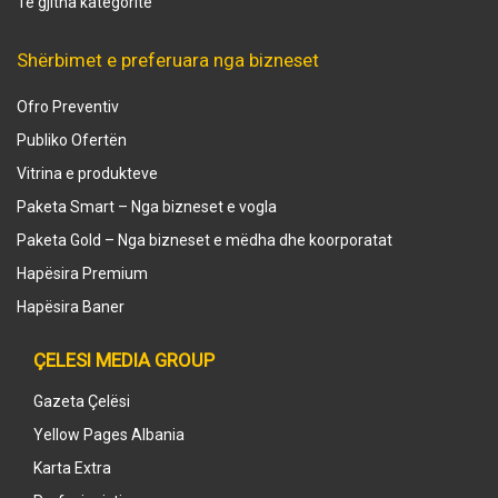
Të gjitha kategoritë
Shërbimet e preferuara nga bizneset
Ofro Preventiv
Publiko Ofertën
Vitrina e produkteve
Paketa Smart – Nga bizneset e vogla
Paketa Gold – Nga bizneset e mëdha dhe koorporatat
Hapësira Premium
Hapësira Baner
ÇELESI MEDIA GROUP
Gazeta Çelësi
Yellow Pages Albania
Karta Extra