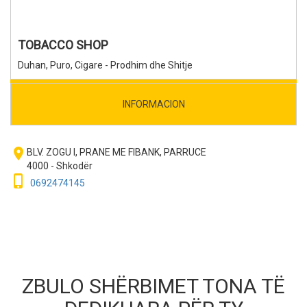
TOBACCO SHOP
Duhan, Puro, Cigare - Prodhim dhe Shitje
INFORMACION
room
BLV. ZOGU I, PRANE ME FIBANK, PARRUCE
4000 - Shkodër
phone_iphone
0692474145
ZBULO SHËRBIMET TONA TË