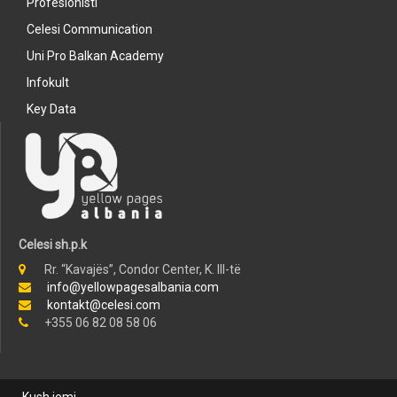
Profesionisti
Celesi Communication
Uni Pro Balkan Academy
Infokult
Key Data
Celesi sh.p.k
Rr. “Kavajës”, Condor Center, K. III-të
info@yellowpagesalbania.com
kontakt@celesi.com
+355 06 82 08 58 06
Kush jemi