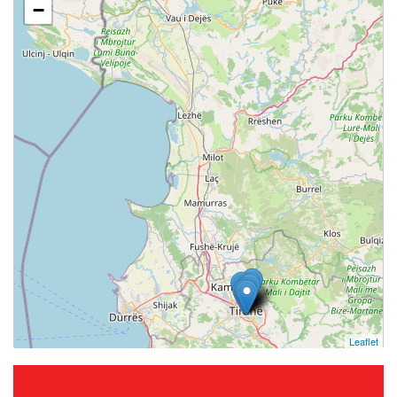
−
Leaflet