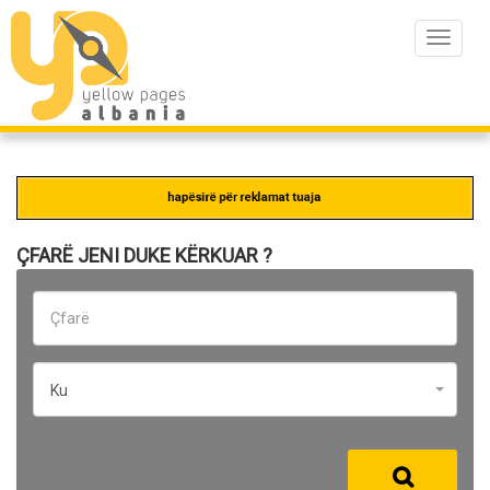
Toggle
navigat
ÇFARË JENI DUKE KËRKUAR ?
Ku