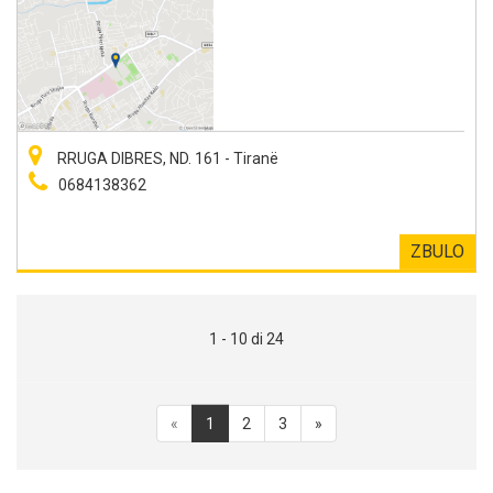
RRUGA DIBRES, ND. 161 - Tiranë
0684138362
ZBULO
1 - 10 di 24
«
1
2
3
»