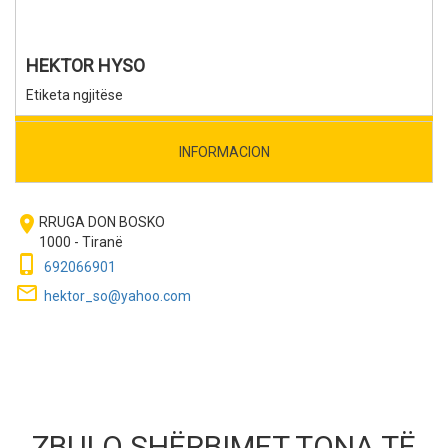
HEKTOR HYSO
Etiketa ngjitëse
INFORMACION
room
RRUGA DON BOSKO
1000 - Tiranë
phone_iphone
692066901
mail_outline
hektor_so@yahoo.com
ZBULO SHËRBIMET TONA TË