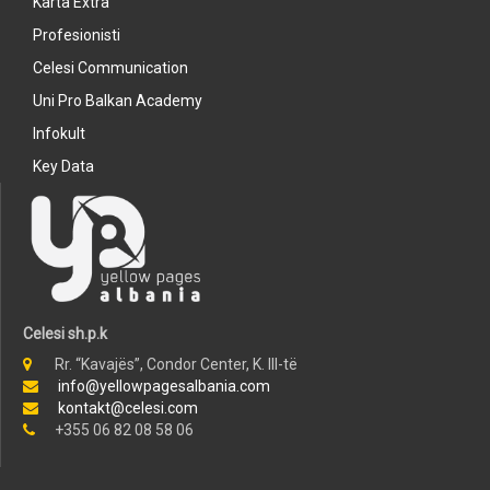
Karta Extra
Profesionisti
Celesi Communication
Uni Pro Balkan Academy
Infokult
Key Data
Celesi sh.p.k
Rr. “Kavajës”, Condor Center, K. III-të
info@yellowpagesalbania.com
kontakt@celesi.com
+355 06 82 08 58 06