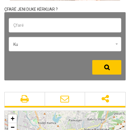
ÇFARË JENI DUKE KËRKUAR ?
Ku
+
−