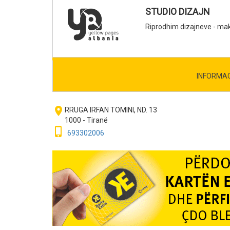
STUDIO DIZAJN
Riprodhim dizajneve - mak
INFORMA
room
RRUGA IRFAN TOMINI, ND. 13
1000 - Tiranë
phone_iphone
693302006