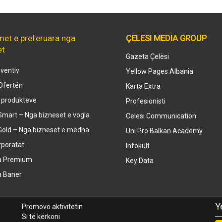
met e preferuara nga
ÇELESI MEDIA GROUP
et
Gazeta Çelësi
ventiv
Yellow Pages Albania
Ofertën
Karta Extra
e produkteve
Profesionisti
mart – Nga bizneset e vogla
Celesi Communication
Gold – Nga bizneset e mëdha
Uni Pro Balkan Academy
rporatat
Infokult
a Premium
Key Data
a Baner
Y
Promovo aktivitetin
Si të kërkoni