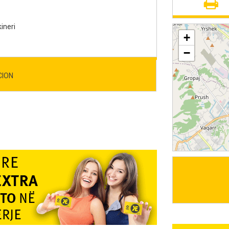
ineri
+
−
CION