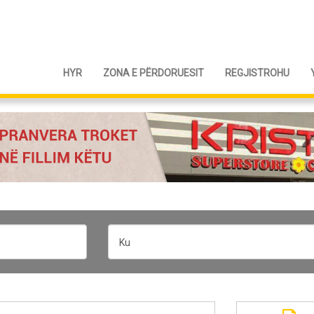
HYR
ZONA E PËRDORUESIT
REGJISTROHU
Ku