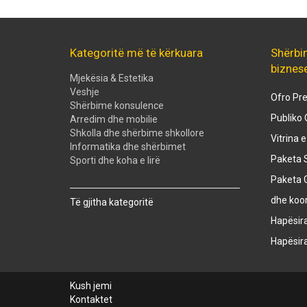
Kategoritë më të kërkuara
Shërbi
biznes
Mjekësia & Estetika
Veshje
Ofro Pre
Shërbime konsulence
Publiko 
Arredim dhe mobilie
Shkolla dhe shërbime shkollore
Vitrina 
Informatika dhe shërbimet
Paketa S
Sporti dhe koha e lirë
Paketa 
Created with
SuperSurvey
dhe koo
Të gjitha kategoritë
Hapësir
Hapësir
Kush jemi
Kontaktet