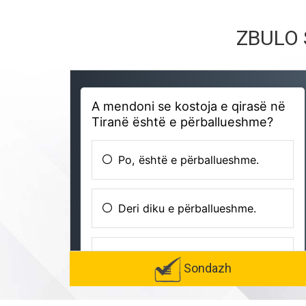
ZBULO 
Sondazh