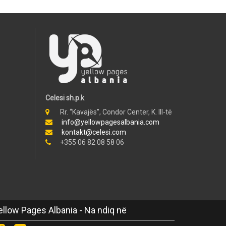
Celesi sh.p.k
Rr. “Kavajës”, Condor Center, K. III-të
info@yellowpagesalbania.com
kontakt@celesi.com
+355 06 82 08 58 06
ellow Pages Albania - Na ndiq në