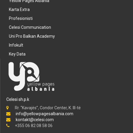
Yellow Pages Albania
Karta Extra
Profesionisti
Celesi Communication
Uni Pro Balkan Academy
Infokult
Key Data
Celesi sh.p.k
Rr. “Kavajës”, Condor Center, K. III-të
info@yellowpagesalbania.com
kontakt@celesi.com
+355 06 82 08 58 06