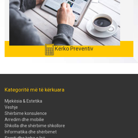
Kërko Preventiv
Kategoritë më të kërkuara
Mjekësia & Estetika
Veshje
Shërbime konsulence
Arredim dhe mobilie
Shkolla dhe shërbime shkollore
Informatika dhe shërbimet
Sporti dhe koha e lirë