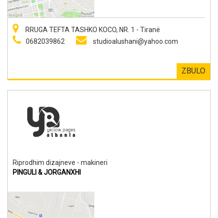
RRUGA TEFTA TASHKO KOCO, NR. 1 - Tiranë
0682039862
studioalushani@yahoo.com
ZBULO
Riprodhim dizajneve - makineri
PINGULI & JORGANXHI