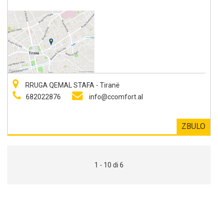
RRUGA QEMAL STAFA - Tiranë
682022876
info@ccomfort.al
ZBULO
1 - 10 di 6