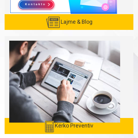
Lajme & Blog
Created with
SuperSurvey
Kërko Preventiv