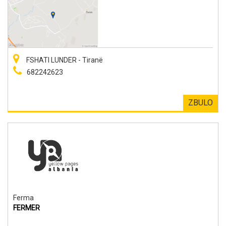
FSHATI LUNDER - Tiranë
682242623
ZBULO
Ferma
FERMER