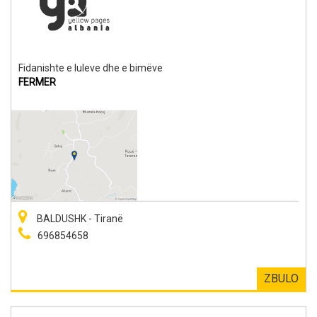
Fidanishte e luleve dhe e bimëve
FERMER
BALDUSHK - Tiranë
696854658
ZBULO