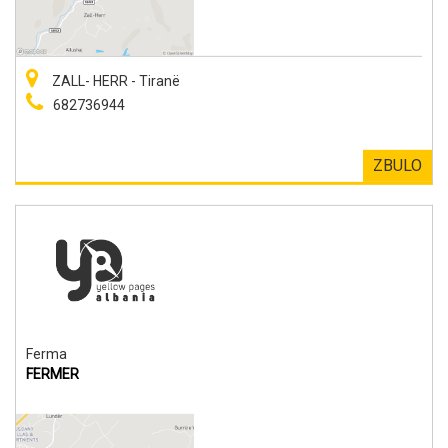
ZALL- HERR - Tiranë
682736944
ZBULO
Ferma
FERMER