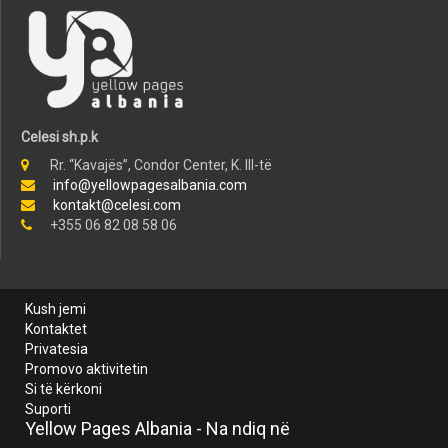
Celesi sh.p.k
Rr. “Kavajës”, Condor Center, K. III-të
info@yellowpagesalbania.com
kontakt@celesi.com
+355 06 82 08 58 06
Kush jemi
Kontaktet
Privatesia
Promovo aktivitetin
Si të kërkoni
Suporti
Yellow Pages Albania - Na ndiq në