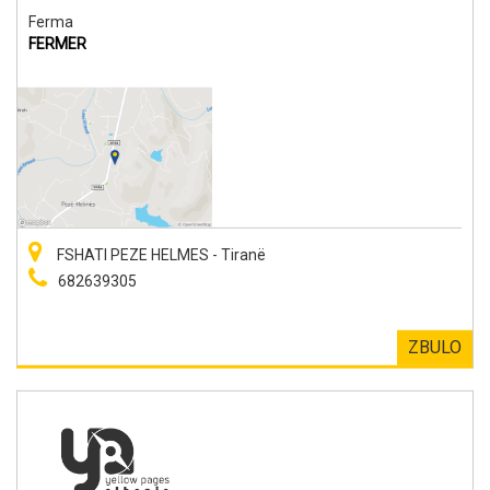
Ferma
FERMER
FSHATI PEZE HELMES - Tiranë
682639305
ZBULO