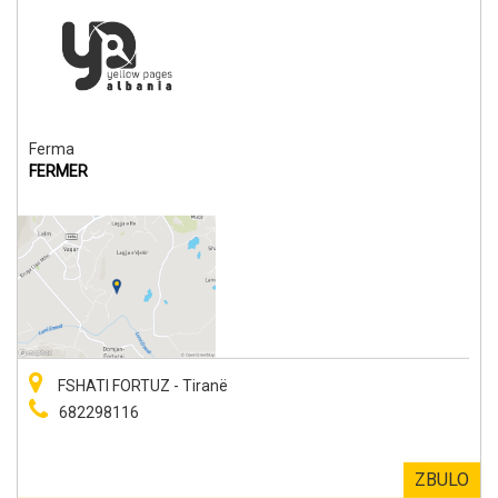
Ferma
FERMER
FSHATI FORTUZ - Tiranë
682298116
ZBULO