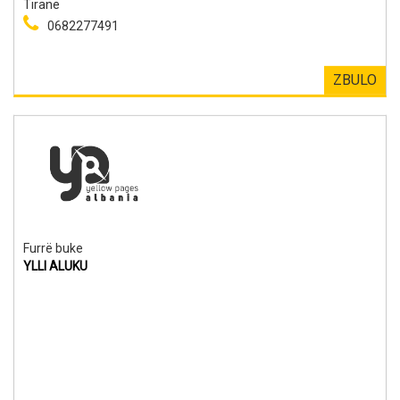
Tiranë
0682277491
ZBULO
Furrë buke
YLLI ALUKU