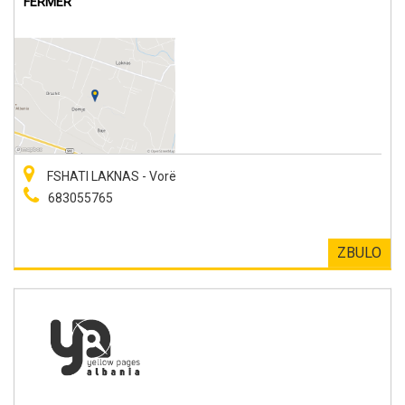
FERMER
FSHATI LAKNAS - Vorë
683055765
ZBULO