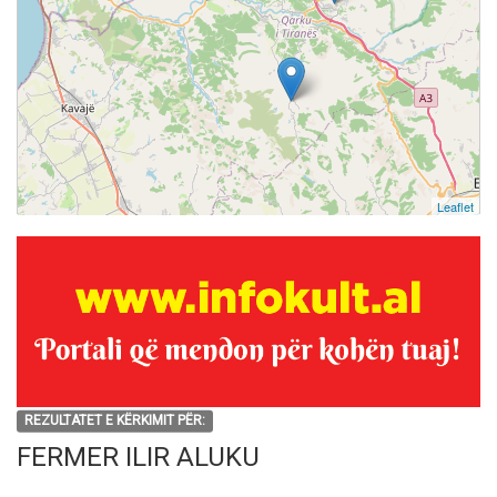
Leaflet
REZULTATET E KËRKIMIT PËR:
FERMER ILIR ALUKU