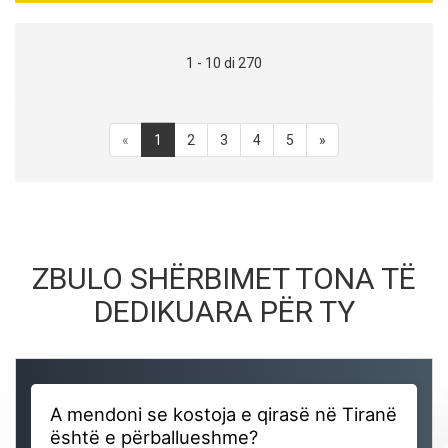
1 - 10 di 270
«
1
2
3
4
5
»
ZBULO SHËRBIMET TONA TË
DEDIKUARA PËR TY