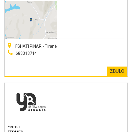
FSHATI PINAR - Tiranë
683313714
ZBULO
Ferma