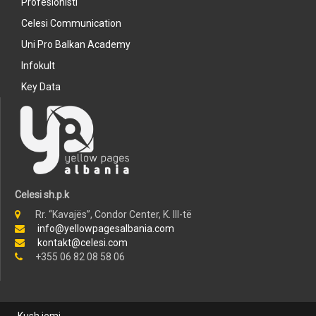
Profesionisti
Celesi Communication
Uni Pro Balkan Academy
Infokult
Key Data
Celesi sh.p.k
Rr. “Kavajës”, Condor Center, K. III-të
info@yellowpagesalbania.com
kontakt@celesi.com
+355 06 82 08 58 06
Kush jemi