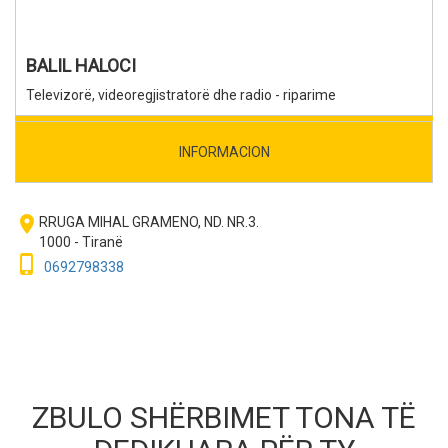
BALIL HALOCI
Televizorë, videoregjistratorë dhe radio - riparime
INFORMACION
room
RRUGA MIHAL GRAMENO, ND. NR.3.
1000 - Tiranë
phone_iphone
0692798338
ZBULO SHËRBIMET TONA TË