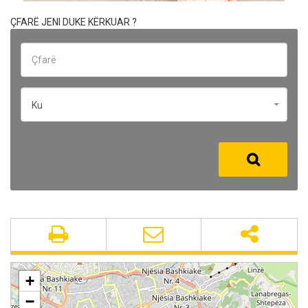
ÇFARË JENI DUKE KËRKUAR ?
Ku
+
−