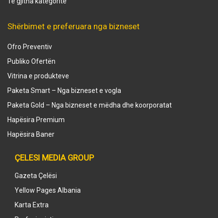
Të gjitha kategoritë
Shërbimet e preferuara nga bizneset
Ofro Preventiv
Publiko Ofertën
Vitrina e produkteve
Paketa Smart – Nga bizneset e vogla
Paketa Gold – Nga bizneset e mëdha dhe koorporatat
Hapësira Premium
Hapësira Baner
ÇELESI MEDIA GROUP
Gazeta Çelësi
Yellow Pages Albania
Karta Extra