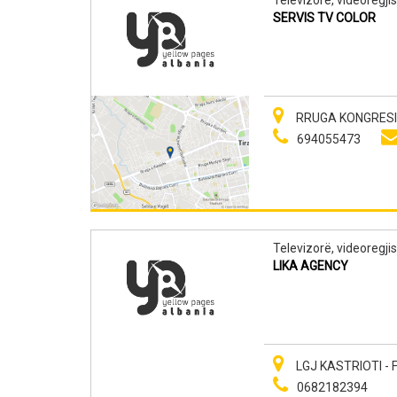
SERVIS TV COLOR
RRUGA KONGRESI 
694055473
Televizorë, videoregjis
LIKA AGENCY
LGJ KASTRIOTI - F
0682182394