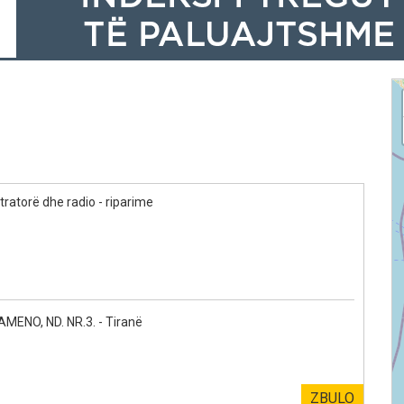
tratorë dhe radio - riparime
ENO, ND. NR.3. - Tiranë
ZBULO