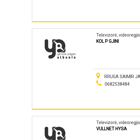
Televizorë, videoregjis
KOL P GJINI
RRUGA SAIMIR JAKAJ
0682538484
Televizorë, videoregjis
VULLNET HYSA