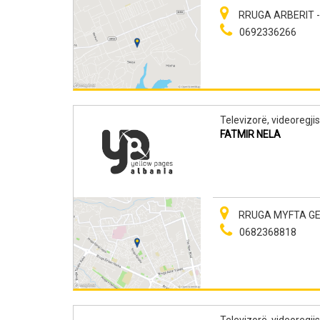
RRUGA ARBERIT 
0692336266
Televizorë, videoregjis
FATMIR NELA
RRUGA MYFTA GERBO
0682368818
Televizorë, videoregjis