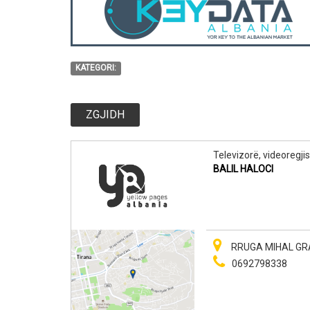
KATEGORI:
ZGJIDH
Televizorë, videoregjis
BALIL HALOCI
RRUGA MIHAL GRAM
0692798338