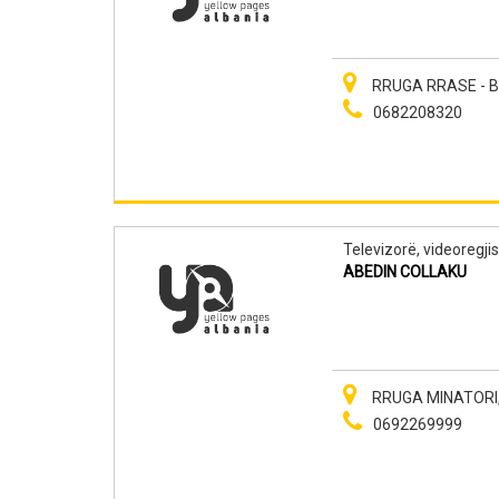
RRUGA RRASE - B
0682208320
Televizorë, videoregjis
ABEDIN COLLAKU
RRUGA MINATORI, LGJ
0692269999