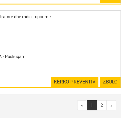
tratorë dhe radio - riparime
 - Paskuqan
KËRKO PREVENTIV
ZBULO
«
1
2
»