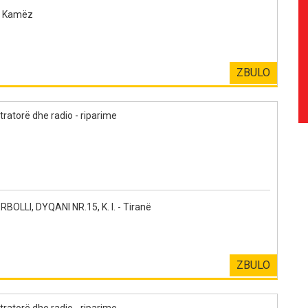
- Kamëz
ZBULO
tratorë dhe radio - riparime
LLI, DYQANI NR.15, K. I. - Tiranë
ZBULO
tratorë dhe radio - riparime