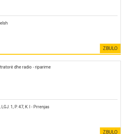
elsh
ZBULO
tratorë dhe radio - riparime
. 1, P. 47, K. I - Prrenjas
ZBULO