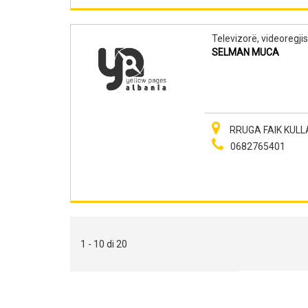
Televizorë, videoregjis
SELMAN MUCA
RRUGA FAIK KULLA
0682765401
1 - 10 di 20