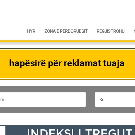
HYR
ZONA E PËRDORUESIT
REGJISTROHU
Ku