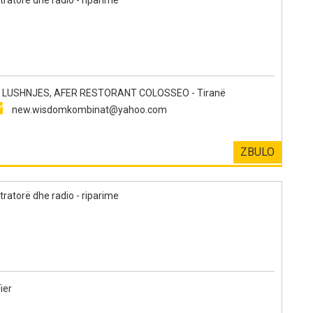
LUSHNJES, AFER RESTORANT COLOSSEO - Tiranë
new.wisdomkombinat@yahoo.com
ZBULO
tratorë dhe radio - riparime
ier