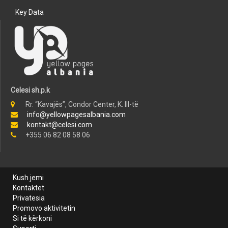
Key Data
Celesi sh.p.k
Rr. “Kavajës”, Condor Center, K. III-të
info@yellowpagesalbania.com
kontakt@celesi.com
+355 06 82 08 58 06
Kush jemi
Kontaktet
Privatesia
Promovo aktivitetin
Si të kërkoni