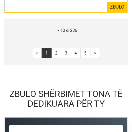
ZBULO
1 - 10 di 236
«
1
2
3
4
5
»
ZBULO SHËRBIMET TONA TË
DEDIKUARA PËR TY