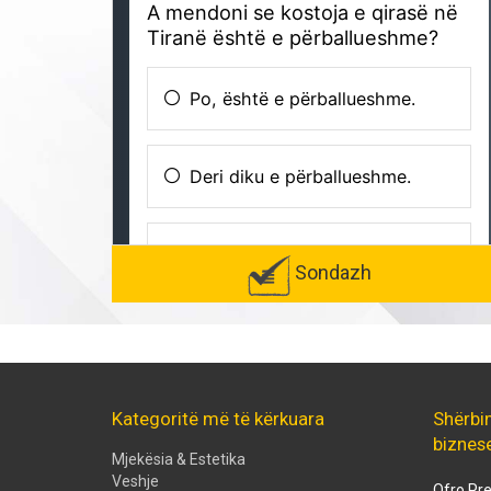
Sondazh
Kategoritë më të kërkuara
Shërbi
biznes
Mjekësia & Estetika
Veshje
Ofro Pre