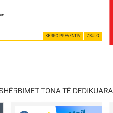
jë
KËRKO PREVENTIV
ZBULO
SHËRBIMET TONA TË DEDIKUARA