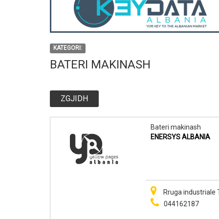
KATEGORI:
BATERI MAKINASH
ZGJIDH
Bateri makinash
ENERSYS ALBANIA
Rruga industriale 
044162187