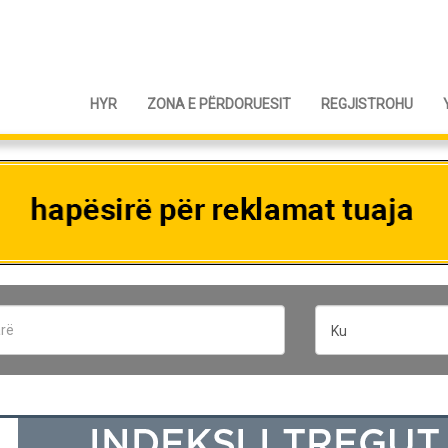
HYR
ZONA E PËRDORUESIT
REGJISTROHU
Ku