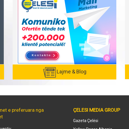
Lajme & Blog
met e preferuara nga
ÇELESI MEDIA GROUP
et
Gazeta Çelësi
ventiv