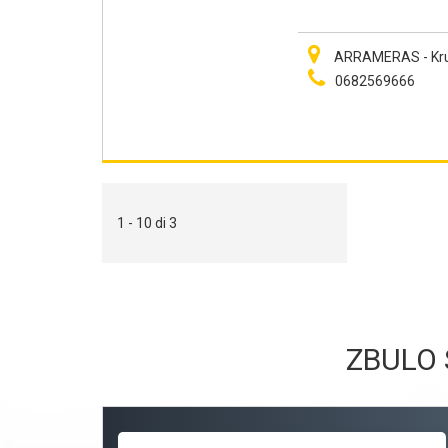
ARRAMERAS - Kru
0682569666
1 - 10 di 3
ZBULO 