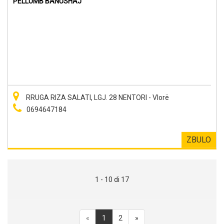
PELLUMB BANUSHAJ
RRUGA RIZA SALATI, LGJ. 28 NENTORI - Vlorë
0694647184
ZBULO
1 - 10 di 17
«
1
2
»