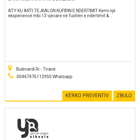
ATY KU ARTI TEJKALON KUFIRIN E NDERTIMIT Kemi një
eksperiencë mbi 13 vjecare në fushën e ndërtimit &
përkatësisht në punimet dekorative, lyerjet me bojra, patinime,
punime gipsi, leter muri, parkete ose laminet. Mirembajtje
elektrikeetj, 5 vite eksperince pune ne Greqi e 8 vite ne
Londer.Ju ofrojmë klientëve të gjitha garancitë e një strukture
të besueshme të organizuar & menaxhuar sipas normativave
ndërkombëtare.Korrektësi, Shpejtesi & Garanci
Bulevardi Ri - Tiranë
00447476112950 Whatsapp
KËRKO PREVENTIV
ZBULO