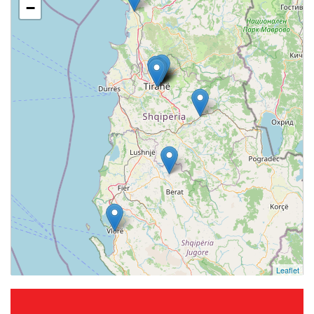
−
Leaflet