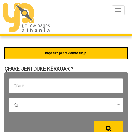
Toggle
navigat
ÇFARË JENI DUKE KËRKUAR ?
Ku