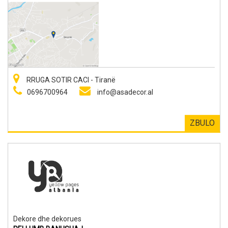
RRUGA SOTIR CACI - Tiranë
0696700964
info@asadecor.al
ZBULO
Dekore dhe dekorues