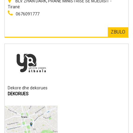
BLV. ZHAN DARK, PRANE MINISTRISE SE MJEDISIT -
Tiranë
0676091777
ZBULO
Dekore dhe dekorues
DEKORUES