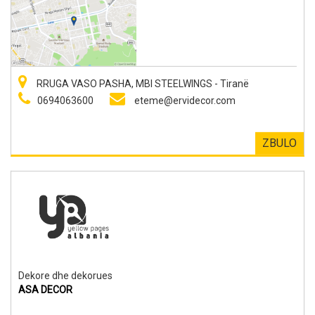
RRUGA VASO PASHA, MBI STEELWINGS - Tiranë
0694063600
eteme@ervidecor.com
ZBULO
Dekore dhe dekorues
ASA DECOR