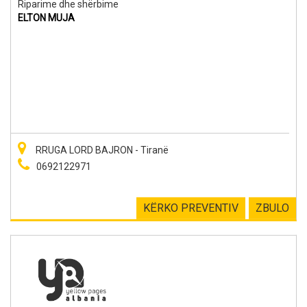
Riparime dhe shërbime
ELTON MUJA
RRUGA LORD BAJRON - Tiranë
0692122971
KËRKO PREVENTIV
ZBULO