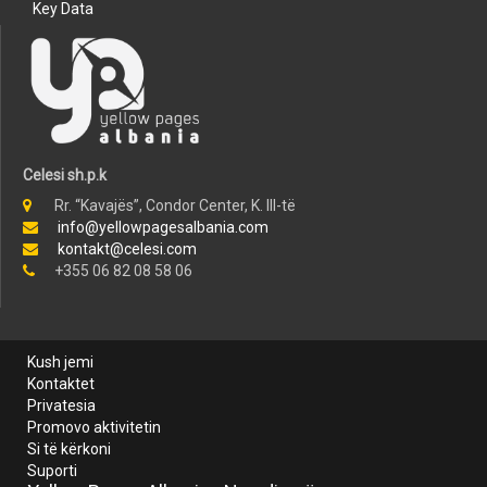
Key Data
Celesi sh.p.k
Rr. “Kavajës”, Condor Center, K. III-të
info@yellowpagesalbania.com
kontakt@celesi.com
+355 06 82 08 58 06
Kush jemi
Kontaktet
Privatesia
Promovo aktivitetin
Si të kërkoni
Suporti