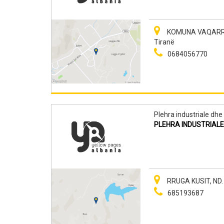
KOMUNA VAQARR, 
Tiranë
0684056770
Plehra industriale dhe 
PLEHRA INDUSTRIALE 
RRUGA KUSIT, ND. 
685193687