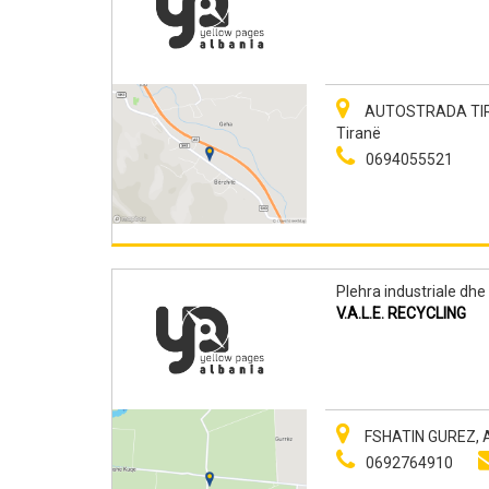
AUTOSTRADA TIRA
Tiranë
0694055521
Plehra industriale dhe 
V.A.L.E. RECYCLING
FSHATIN GUREZ, A
0692764910