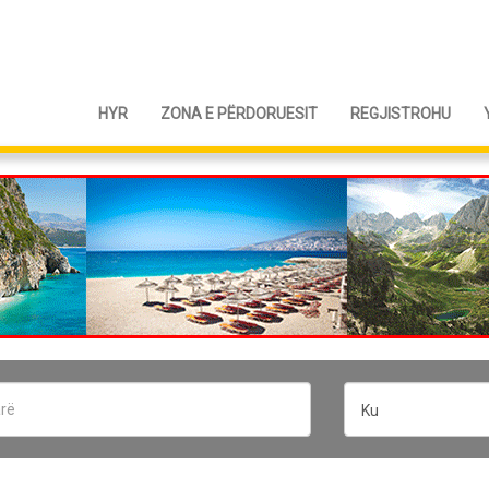
HYR
ZONA E PËRDORUESIT
REGJISTROHU
Ku