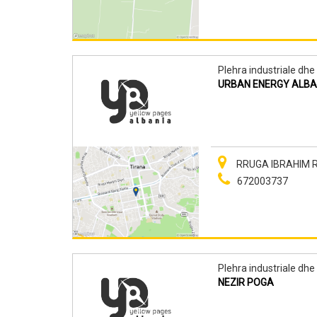
Plehra industriale dhe 
URBAN ENERGY ALBA
RRUGA IBRAHIM RU
672003737
Plehra industriale dhe 
NEZIR POGA