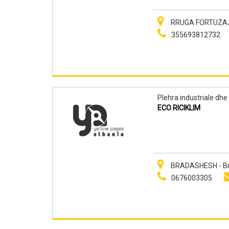
RRUGA FORTUZAJ 
355693812732
Plehra industriale dhe 
ECO RICIKLIM
BRADASHESH - B
0676003305