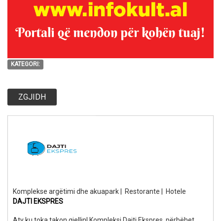
KATEGORI:
ZGJIDH
Komplekse argëtimi dhe akuapark
|
Restorante
|
Hotele
DAJTI EKSPRES
Aty ku toka takon qiellin! Kompleksi Dajti Ekspres, përbëhet