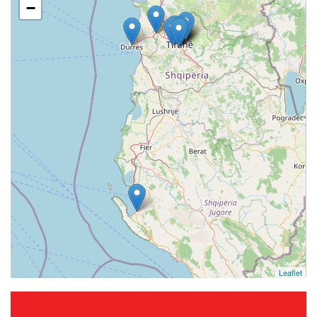
−
Leaflet