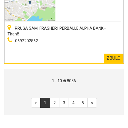
RRUGA SAMI FRASHERI, PERBALLE ALPHA BANK -
Tiranë
0692202862
ZBULO
1 - 10 di 8056
«
1
2
3
4
5
»