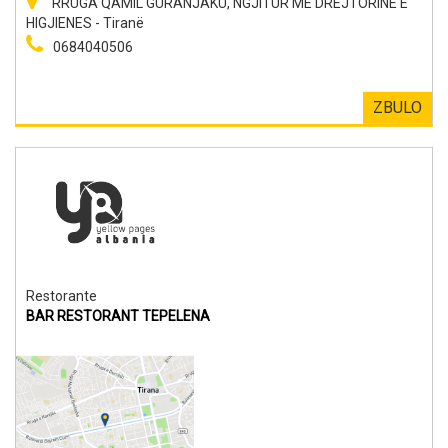
RRUGA QAMIL GURANJAKU, NGJITUR ME DREJTORINE E
HIGJIENES - Tiranë
0684040506
ZBULO
Restorante
BAR RESTORANT TEPELENA