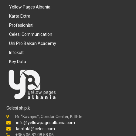
Yellow Pages Albania
Karta Extra
Profesionisti
Celesi Communication
Uni Pro Balkan Academy
Infokult
Key Data
Celesi sh.p.k
Rr. “Kavajës”, Condor Center, K. III-të
info@yellowpagesalbania.com
kontakt@celesi.com
+355 06 82 08 58 06