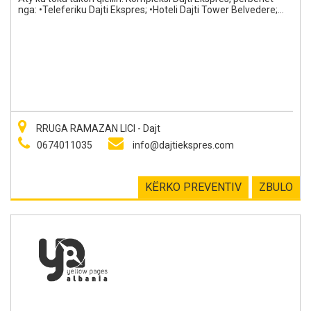
nga: •Teleferiku Dajti Ekspres; •Hoteli Dajti Tower Belvedere;
•Restoranti Ballkoni i Dajtit; •Parku i Aventurave të Dajtit; •Dajti
Mini Golf
RRUGA RAMAZAN LICI - Dajt
0674011035
info@dajtiekspres.com
KËRKO PREVENTIV
ZBULO