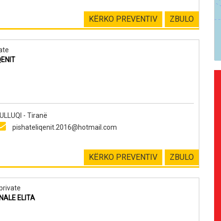
KËRKO PREVENTIV
ZBULO
ate
QENIT
LLUQI - Tiranë
pishateliqenit.2016@hotmail.com
KËRKO PREVENTIV
ZBULO
private
NALE ELITA