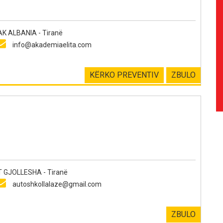
AK ALBANIA - Tiranë
info@akademiaelita.com
KËRKO PREVENTIV
ZBULO
GJOLLESHA - Tiranë
autoshkollalaze@gmail.com
ZBULO