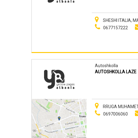
SHESHI ITALIA, M
0677157222
Autoshkolla
AUTOSHKOLLA LAZE
RRUGA MUHAMET 
0697006060