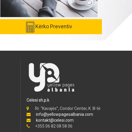
Kërko Preventiv
Celesi sh.p.k
Rr. “Kavajës”, Condor Center, K. III-të
info@yellowpagesalbania.com
kontakt@celesi.com
+355 06 82 08 58 06