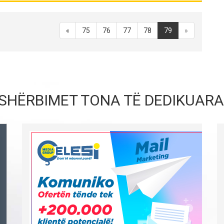
«
75
76
77
78
79
»
SHËRBIMET TONA TË DEDIKUARA