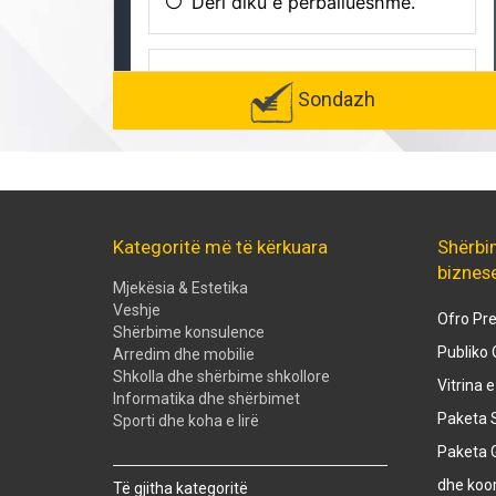
Sondazh
Kategoritë më të kërkuara
Shërbi
biznes
Mjekësia & Estetika
Veshje
Ofro Pre
Shërbime konsulence
Publiko 
Arredim dhe mobilie
Shkolla dhe shërbime shkollore
Vitrina 
Informatika dhe shërbimet
Paketa S
Sporti dhe koha e lirë
Paketa 
Created with
SuperSurvey
dhe koo
Të gjitha kategoritë