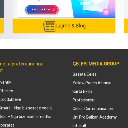
Lajme & Blog
met e preferuara nga
ÇELESI MEDIA GROUP
et
Gazeta Çelësi
ventiv
Yellow Pages Albania
Ofertën
Karta Extra
e produkteve
Profesionisti
mart – Nga bizneset e vogla
Celesi Communication
Gold – Nga bizneset e mëdha
Uni Pro Balkan Academy
rporatat
Infokult