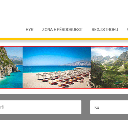
HYR
ZONA E PËRDORUESIT
REGJISTROHU
Ku