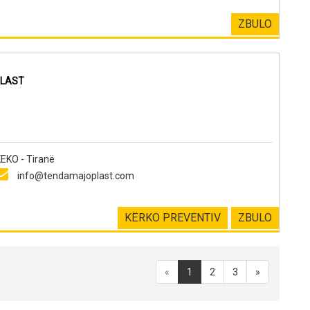
ZBULO
PLAST
KO - Tiranë
info@tendamajoplast.com
KËRKO PREVENTIV
ZBULO
«
1
2
3
»