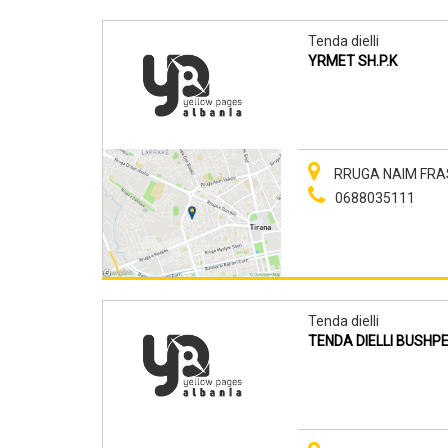
Tenda dielli
YRMET SH.P.K
RRUGA NAIM FRAS
0688035111
Tenda dielli
TENDA DIELLI BUSHP