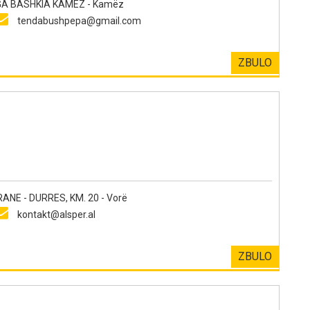
NGA BASHKIA KAMEZ - Kamëz
tendabushpepa@gmail.com
ZBULO
E - DURRES, KM. 20 - Vorë
kontakt@alsper.al
ZBULO