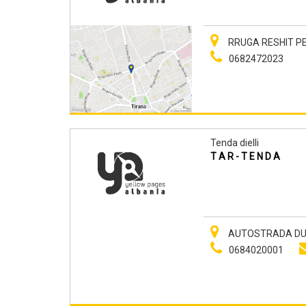
RRUGA RESHIT PETR
0682472023
Tenda dielli
T A R - T E N D A
AUTOSTRADA DURRE
0684020001