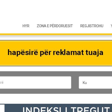
HYR
ZONA E PËRDORUESIT
REGJISTROHU
Ku