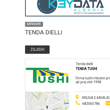
KATEGORI:
TENDA DIELLI
ZGJIDH
Tenda dielli
TENDA TUSHI
Firma tushi mbulon pro
që prej vitit 1998.
RRUGA E KAVAJES
682065786