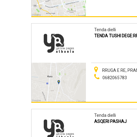
Tenda dielli
TENDA TUSHI DEGE:R
RRUGA E RE, PRANE
0682065783
Tenda dielli
ASQERI PASHAJ