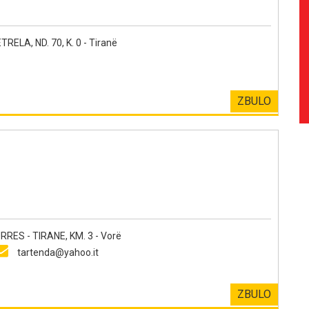
ELA, ND. 70, K. 0 - Tiranë
ZBULO
S - TIRANE, KM. 3 - Vorë
tartenda@yahoo.it
ZBULO