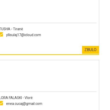
SHA - Tiranë
yllisulaj17@icloud.com
ZBULO
ORA FALASKI - Vlorë
enea.cucaj@gmail.com