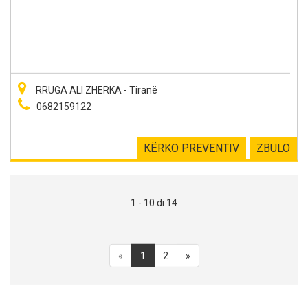
RRUGA ALI ZHERKA - Tiranë
0682159122
KËRKO PREVENTIV
ZBULO
1 - 10 di 14
«
1
2
»