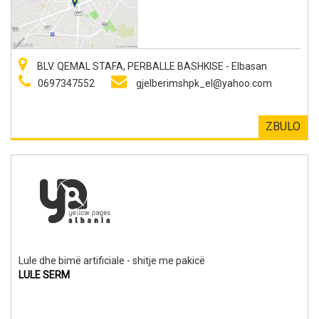
BLV. QEMAL STAFA, PERBALLE BASHKISE - Elbasan
0697347552
gjelberimshpk_el@yahoo.com
ZBULO
Lule dhe bimë artificiale - shitje me pakicë
LULE SERM