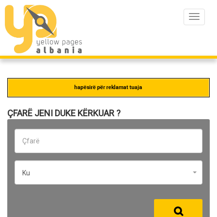
Toggle
navigat
ÇFARË JENI DUKE KËRKUAR ?
Ku