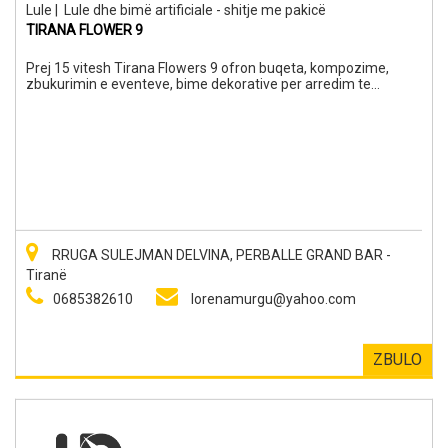
Lule
|
Lule dhe bimë artificiale - shitje me pakicë
TIRANA FLOWER 9
Prej 15 vitesh Tirana Flowers 9 ofron buqeta, kompozime,
zbukurimin e eventeve, bime dekorative per arredim te
ambienteve te brendshme dhe te jashtme, dhurata te
ndryshme etj. Si dhe disponojme dergesa me postier.
RRUGA SULEJMAN DELVINA, PERBALLE GRAND BAR -
Tiranë
0685382610
lorenamurgu@yahoo.com
ZBULO