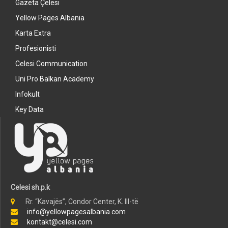
Gazeta Çelësi
Yellow Pages Albania
Karta Extra
Profesionisti
Celesi Communication
Uni Pro Balkan Academy
Infokult
Key Data
Celesi sh.p.k
Rr. “Kavajës”, Condor Center, K. III-të
info@yellowpagesalbania.com
kontakt@celesi.com