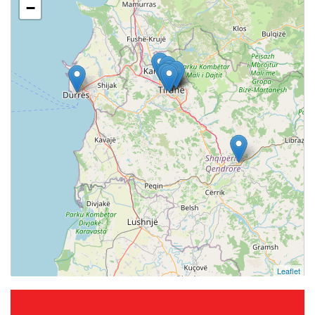
−
Leaflet