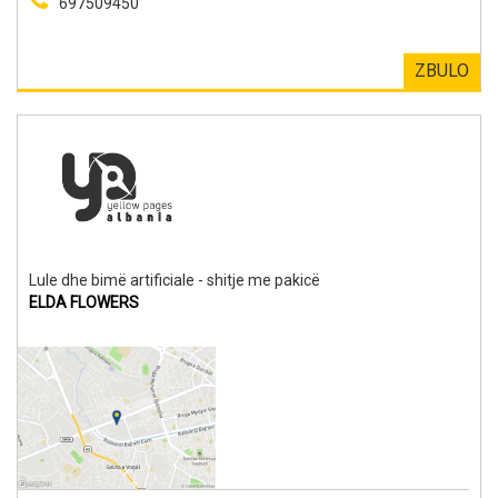
697509450
ZBULO
Lule dhe bimë artificiale - shitje me pakicë
ELDA FLOWERS