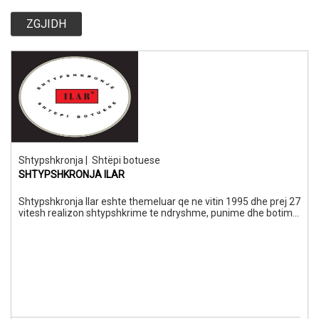
ZGJIDH
Shtypshkronja
|
Shtëpi botuese
SHTYPSHKRONJA ILAR
Shtypshkronja Ilar eshte themeluar qe ne vitin 1995 dhe prej 27
vitesh realizon shtypshkrime te ndryshme, punime dhe botime
librash, revista, fletepalosje, dosje, blloqe, etj.