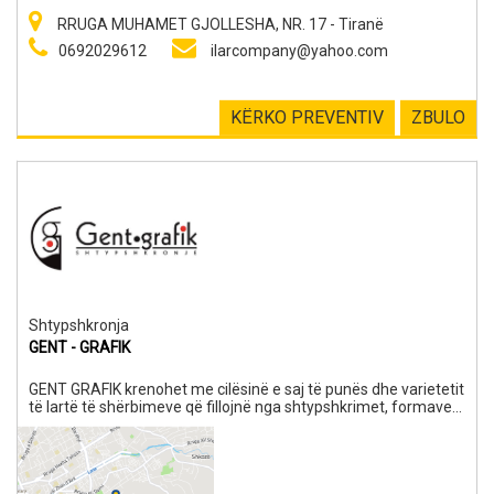
RRUGA MUHAMET GJOLLESHA, NR. 17 - Tiranë
0692029612
ilarcompany@yahoo.com
KËRKO PREVENTIV
ZBULO
Shtypshkronja
GENT - GRAFIK
GENT GRAFIK krenohet me cilësinë e saj të punës dhe varietetit
të lartë të shërbimeve që fillojnë nga shtypshkrimet, formave
të ndryshme të produkteve dhe veçanërisht kulturës së punës
dhe komunikimit. Stafi ynë profesionist me një përvojë shumë
të gjatë në këtë sektor është aty për t’iu përgjigjur kërkesave të
projekteve tuaja, qofshin këto të thjeshta apo shumë