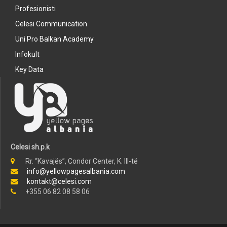
Profesionisti
Celesi Communication
Uni Pro Balkan Academy
Infokult
Key Data
Celesi sh.p.k
Rr. “Kavajës”, Condor Center, K. III-të
info@yellowpagesalbania.com
kontakt@celesi.com
+355 06 82 08 58 06