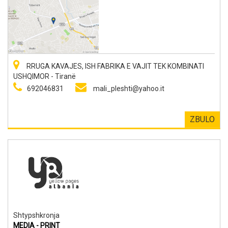
RRUGA KAVAJES, ISH FABRIKA E VAJIT TEK KOMBINATI
USHQIMOR - Tiranë
692046831
mali_pleshti@yahoo.it
ZBULO
Shtypshkronja
MEDIA - PRINT