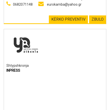
0682071148
eurokamba@yahoo.gr
KËRKO PREVENTIV
ZBULO
Shtypshkronja
INPRESS