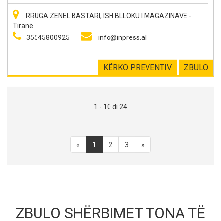
RRUGA ZENEL BASTARI, ISH BLLOKU I MAGAZINAVE -
Tiranë
35545800925
info@inpress.al
KËRKO PREVENTIV
ZBULO
1 - 10 di 24
«
1
2
3
»
ZBULO SHËRBIMET TONA TË