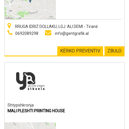
ambicioze.
RRUGA IDRIZ DOLLAKU, LGJ. ALI DEMI - Tiranë
0692089298
info@gentgrafik.al
KËRKO PREVENTIV
ZBULO
Shtypshkronja
MALI PLESHTI PRINTING HOUSE