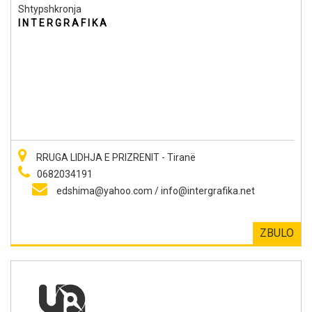
Shtypshkronja
I N T E R G R A F I K A
RRUGA LIDHJA E PRIZRENIT - Tiranë
0682034191
edshima@yahoo.com
/
info@intergrafika.net
ZBULO