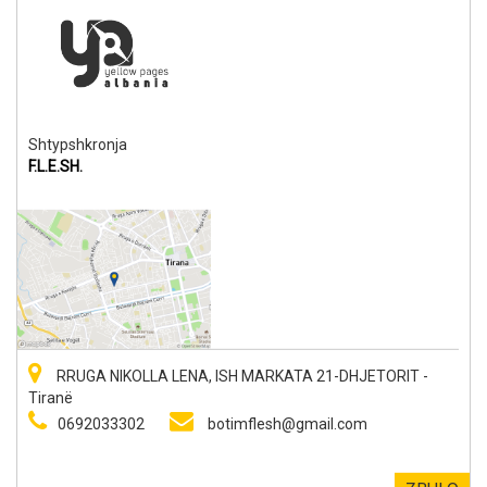
Shtypshkronja
F.L.E.SH.
RRUGA NIKOLLA LENA, ISH MARKATA 21-DHJETORIT -
Tiranë
0692033302
botimflesh@gmail.com