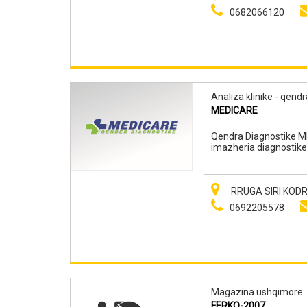
0682066120
Analiza klinike - qend
MEDICARE
Qendra Diagnostike MED
imazheria diagnostike 
dhe kërkesat e rretheve
rrethet Durrës dhe Elb
vitin 2007 në Fier, në 
re në Korçë.
RRUGA SIRI KODRA
0692205578
Magazina ushqimore
FERKO-2007