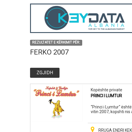
REZULTATET E KËRKIMIT PËR:
FERKO 2007
ZGJIDH
Kopështe private
PRINCI I LUMTUR
“Princi i Lumtur“ ësht
vitin 2007, kopshti nis
shqiptare të edukimit 
Lumtur“ jua siguron kë
dhe argëtimeve pa fund
RRUGA ENDRI KEKO