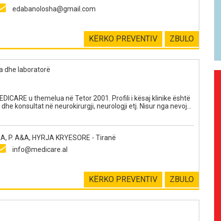
edabanolosha@gmail.com
KËRKO PREVENTIV
ZBULO
ra dhe laboratorë
ICARE u themelua në Tetor 2001. Profili i kësaj klinike është
dhe konsultat në neurokirurgji, neurologji etj. Nisur nga nevojat
 kryesore të Shqipërisë, klinika zgjeroi aktivitetin e saj në
asan në vitin 2004, duke vazhduar në vitin 2005 në Shkodër, në
2010 në Berat dhe në Tetor të vitit 2011 hapi degën e saj më të
, P. A&A, HYRJA KRYESORE - Tiranë
info@medicare.al
KËRKO PREVENTIV
ZBULO