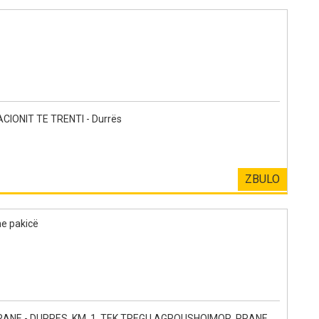
CIONIT TE TRENTI - Durrës
ZBULO
me pakicë
NE - DURRES, KM. 1, TEK TREGU AGROUSHQIMOR, PRANE