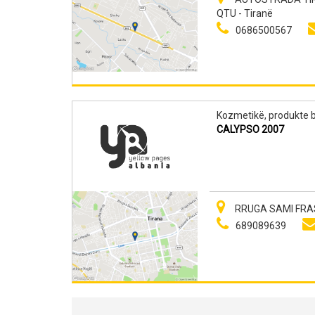
QTU - Tiranë
0686500567
Kozmetikë, produkte b
CALYPSO 2007
RRUGA SAMI FRASH
689089639