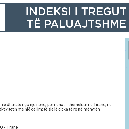
ë një dhuratë nga një nënë, për nënat. I themeluar në Tiranë, në
 aktivitetin me një qëllim: të sjellë diçka të re në mënyrën
të fëmijëve. Çdokush do më të mirën për fëmijën e vet. “Princi i
të nëpërmjet stafit të kualifikuar, kurrikualve të përzgjedhura
! “Jetoje jetën si të ishte përrallë“ është motoja jonë!
 - Tiranë