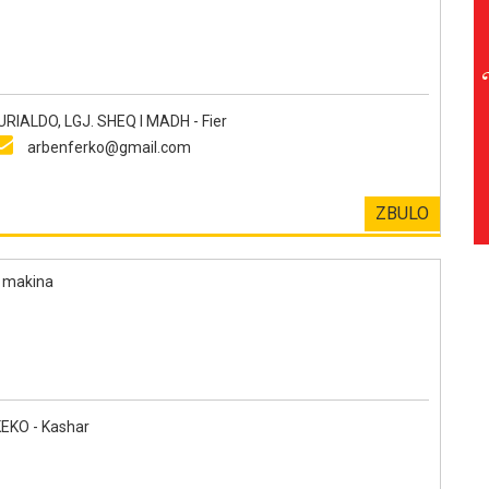
ALDO, LGJ. SHEQ I MADH - Fier
arbenferko@gmail.com
ZBULO
r makina
KO - Kashar