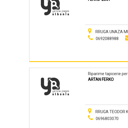
RRUGA UNAZA MURI
0692088988
Riparime tapicerie pe
ARTAN FERKO
RRUGA TEODOR KE
0696803070