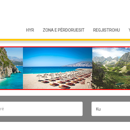
HYR
ZONA E PËRDORUESIT
REGJISTROHU
Ku