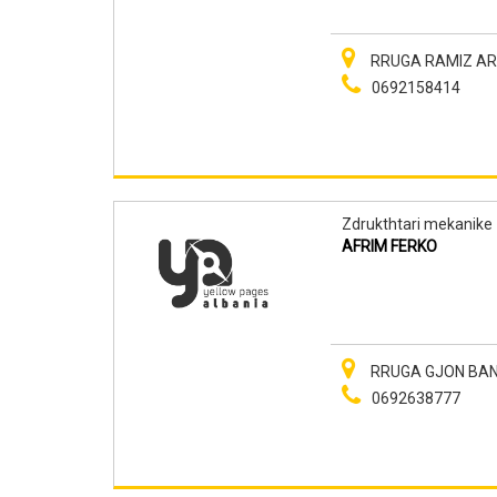
RRUGA RAMIZ ARAN
0692158414
Zdrukthtari mekanike
AFRIM FERKO
RRUGA GJON BANU
0692638777