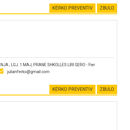
KËRKO PREVENTIV
ZBULO
JA , LGJ. 1 MAJ, PRANE SHKOLLES LIRI GERO - Fier
julianferko@gmail.com
KËRKO PREVENTIV
ZBULO