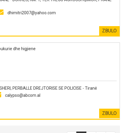
dhimitri2007@yahoo.com
ZBULO
ukurie dhe higjiene
ERI, PERBALLE DREJTORISE SE POLICISE - Tiranë
calypso@abcom.al
ZBULO