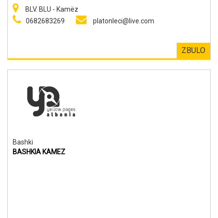
BLV. BLU - Kamëz
0682683269
platonleci@live.com
ZBULO
Bashki
BASHKIA KAMEZ