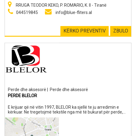
RRUGA TEODOR KEKO, P. ROMARIO, K. II - Tiranë
044519845
info@blue-fliters.al
KËRKO PREVENTIV
ZBULO
Perde dhe aksesorë
|
Perde dhe aksesorë
PERDE BLELOR
E krijuar që në vitin 1997, BLELOR ka sjellë te ju arredimin e
kërkuar. Ne tregetojmë tekstile nga më të bukurat për perde,
krevate, divane etj., që e kthejnë ambientin tuaj në një oaz të
vërtetë. Punimet tona i karakterizon gjithmonë eleganca, luksi,
kualiteti, inovacioni. Ekipi ynë viziton çdo vit panairet më të
mëdhenj të tekstileve në gjithë botën, për të sjellë tek ju