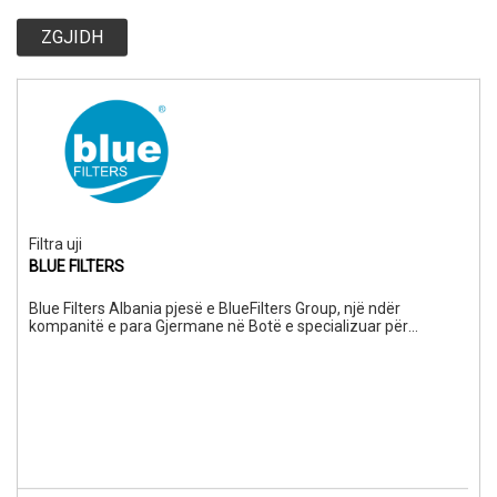
ZGJIDH
Filtra uji
BLUE FILTERS
Blue Filters Albania pjesë e BlueFilters Group, një ndër
kompanitë e para Gjermane në Botë e specializuar për
trajtimin e ujit te pijshëm. Grupi Bluefilters është një nga
prodhuesit më të mëdhenj dhe shpërndarës të filtrave të ujit
dhe sistemeve të trajtimit të ujit në Europë. Të dalluar për
cilësinë e lartë, teknologjinë më të fundit, dizenjimin modern
dhe çmimet konkurruese në treg. Prej 7 vitesh operon edhe në
Shqipëri me 3 zyra. Por është për tu theksuar se pavarësisht
vendndodhjes së zyrave tona, prodhimi i produkteve Blue
Filters bëhet vetëm në Senden Gjermani.