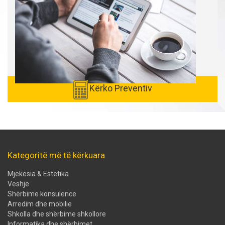
Kërko Preventiv
Kategoritë më të kërkuara
Mjekësia & Estetika
Veshje
Shërbime konsulence
Arredim dhe mobilie
Shkolla dhe shërbime shkollore
Informatika dhe shërbimet