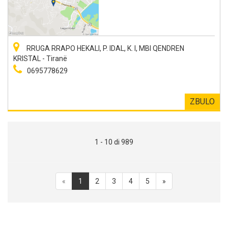
RRUGA RRAPO HEKALI, P. IDAL, K. I, MBI QENDREN
KRISTAL - Tiranë
0695778629
ZBULO
1 - 10 di 989
«
1
2
3
4
5
»