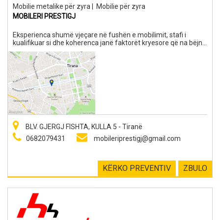
Mobilie metalike për zyra
|
Mobilie për zyra
MOBILERI PRESTIGJ
Eksperienca shumë vjeçare në fushën e mobilimit, stafi i
kualifikuar si dhe koherenca janë faktorët kryesore që na bëjnë
të besueshem për klientët tanë. Ne ofrojmë jo vetëm mobilje
moderne por edhe ato klasike, jo vetëm produkete por dhe ide,
jo vetëm cilesi por edhe korrektesë. Çmimet tona janë të
leverdisshme dhe tek ne do gjeni artikuj me zbritje. Me
vendodhje në Tiranë, Mobileri Prestigj është një biznes që sapo
ka festuar përvjetorin e saj të 15-të. Ekipi ynë ka një përvojë të
çmuar në mobiliet e zyrës dhe është i angazhuar për të ofruar
shërbimin më të mirë të mundshëm për klientët tanë.
BLV. GJERGJ FISHTA, KULLA 5 - Tiranë
0682079431
mobileriprestigj@gmail.com
KËRKO PREVENTIV
ZBULO