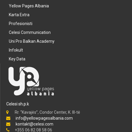
Yellow Pages Albania
Karta Extra
Profesionisti
Celesi Communication
Uni Pro Balkan Academy
Infokult
Key Data
Celesi sh.p.k
Rr. “Kavajës”, Condor Center, K. III-të
info@yellowpagesalbania.com
kontakt@celesi.com
+355 06 82 08 58 06