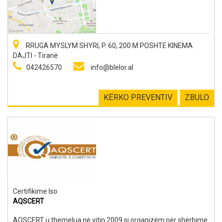
tendencat dhe zhvillimet më të fundit. Materialet e tekstileve
që ne tregtojmë janë pambuk, lino, mëndafsh, akrilik etj.
Vizitoni dyqanet tona për të kompletuar shtëpi, vila, hotele,
zyra, bare dhe restorante. Mos hezitoni! Profesionalizmi ynë
do të sjell kënaqësinë tuaj!
RRUGA MYSLYM SHYRI, P. 60, 200 M POSHTE KINEMA
DAJTI - Tiranë
042426570
info@blelor.al
KËRKO PREVENTIV
ZBULO
Certifikime Iso
AQSCERT
AQSCERT u themelua në vitin 2009 si organizëm për shërbime