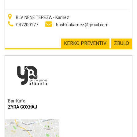
BLV. NENE TEREZA - Kamëz
047200177
bashkiakamez@gmail.com
KËRKO PREVENTIV
ZBULO
Bar-Kafe
ZYRA GOXHAJ