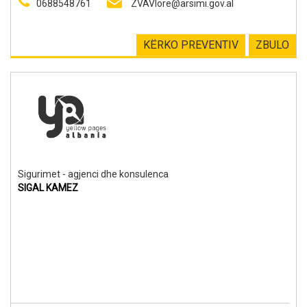
0688548761
ZVAVlore@arsimi.gov.al
KËRKO PREVENTIV
ZBULO
Sigurimet - agjenci dhe konsulenca
SIGAL KAMEZ