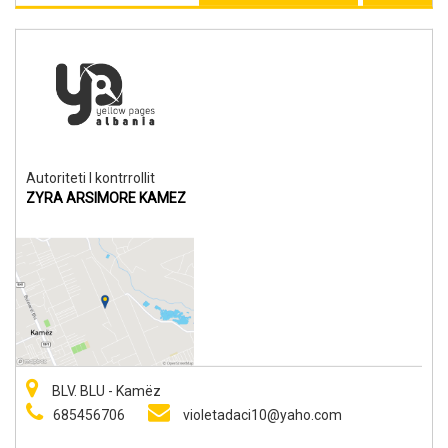
Autoriteti I kontrrollit
ZYRA ARSIMORE KAMEZ
BLV. BLU - Kamëz
685456706
violetadaci10@yaho.com