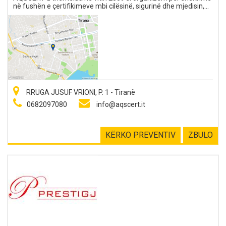
në fushën e çertifikimeve mbi cilësinë, sigurinë dhe mjedisin,
duke u bëre për nga numri dhe prestigji, Lider i Sektorit. Nga
kompetencat e fituara dhe serioziteti operativ rritet
përgjegjësia e ASQCERT në zonat që kanë ndikim të fortë mbi
njeriun, mbi mirëqenien e tij dhe shëndetin e personit.
Akreditimi i parë i AQSCERT u realizua në vitin 2010 për
standardin ISO 9001:2008. Në vitin 2013 është bërë zgjerimi i
akreditimit edhe për standardet ISO 14001 dhe OHSAS 18001.
Në vitin 2015 AQSCERT zgjeroi fushën e saj të akreditimit edhe
për standardet ISO 20000-1, ISO 27001 & ISO 13485. AQSCERT
ka zyra përfaqësimi në Milano, Perugia dhe Prishtinë.
RRUGA JUSUF VRIONI, P. 1 - Tiranë
0682097080
info@aqscert.it
KËRKO PREVENTIV
ZBULO