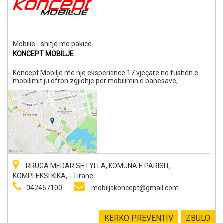
Mobilie - shitje me pakicë
KONCEPT MOBILJE
Koncept Mobilje me një eksperiencë 17 vjeçare në fushën e
mobilimit ju ofron zgjidhje për mobilimin e banesave,
ambienteve të punës (zyra), lokaleve si dhe institucioneve të
ndryshme. Me një gamë të gjëre produktesh importi por dhe
prodhime të dizenjuara nga ne me porosi, Koncept Mobilje ju
ofron cilësi të lartë të produkteve, standart bashkëkohor dhe
vlera estetike. Jemi gjithmonë shumë kërkues ndaj cilësise që
ju ofrojmë dhe korrekt me afatet.
RRUGA MEDAR SHTYLLA, KOMUNA E PARISIT,
KOMPLEKSI KIKA, - Tiranë
042467100
mobiljekoncept@gmail.com
KËRKO PREVENTIV
ZBULO