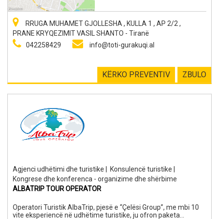
RRUGA MUHAMET GJOLLESHA , KULLA 1 , AP 2/2 ,
PRANE KRYQEZIMIT VASIL SHANTO - Tiranë
042258429
info@toti-gurakuqi.al
KËRKO PREVENTIV
ZBULO
Agjenci udhëtimi dhe turistike
|
Konsulencë turistike
|
Kongrese dhe konferenca - organizime dhe shërbime
ALBATRIP TOUR OPERATOR
Operatori Turistik AlbaTrip, pjesë e “Çelësi Group”, me mbi 10
vite eksperiencë në udhëtime turistike, ju ofron paketa