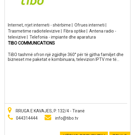
Internet, rrjet interneti - shërbime
|
Ofrues interneti
|
Trasmetime radiotelevizive
|
Fibra optike
|
Antena radio -
televizive
|
Telefonia - impiante dhe aparatura
TIBO COMMUNICATIONS
TiBO tashmë ofron një zgjidhje 360° për të gjitha familjet dhe
bizneset me paketat e kombinuara, televizion IPTV me të
gjitha kanalet shqiptare, sporte, filma dhe internet super i
shpejtë me teknologjinë më të fundit Ultra Fibër. Platforma
IPTV e të gjithë shqiptarëve. TiBO është partneri i vetëm zyrtar
me Digitalb për transmetim IPTV/OTT në të gjithë globin.
Paketat e abonimit përfshijnë dhe kanalet dhe programet
televizive të përzgjedhura nga platformat Tring, Top Channel,
Klan, RTSH, etj. Me TiBO shikon TV shqip dhe Sport Live në
Samsung Smart TV, LG Smart TV, Android Smart TV, Apple TV,
me Box Android dhe në Mobile TV.
RRUGA E KAVAJES, P. 132/4 - Tiranë
044314444
info@tibo.tv