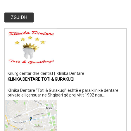
ZGJIDH
Kirurg dentar dhe dentist
|
Klinika Dentare
KLINIKA DENTARE TOTI & GURAKUQI
Klinika Dentare “Toti & Gurakuqi” është e para klinikë dentare
private e liçensuar në Shqipëri që prej vitit 1992 nga
themeluesi i saj Prof.Dr. Foto Toti. Vit pas viti klinika u rrit dhe u
modernizua për të ardhur në ditët e sotme akoma më e
plotësuar si në staf, ashtu edhe në shërbime. Numri i
pacienteve të trajtuar pranë këtij institucioni shëndetësor
është me mijëra dhe i kalon kufijtë e Shqipërisë. Të kesh një
buzëqeshje rrezatuese me dhëmbe të shëndetshëm dhe të
bukur, është një investim për të ardhmen tuaj.