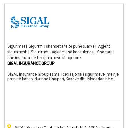
Sigurimet
|
Sigurimi i shëndetit të të punësuarve
|
Agjent
sigurimesh
|
Sigurimet - agjenci dhe konsulenca
|
Shoqatat
dhe institucione të sigurimeve shoqërore
SIGAL INSURANCE GROUP
SIGAL Insurance Group është lideri rajonal i sigurimeve, me një
prani të konsoliduar në Shqipëri, Kosovë dhe Maqedoninë e
Veriut. Grupi përbëhet nga 8 kompani që mbulojnë fushat e
Sigurimeve Jetë, Jo-Jetë, Risigurimeve dhe Pensionit Privat,
duke ofruar mbi 50 produkte të dizajnuara për të mbrojtur
individët dhe bizneset në çdo hap të jetës dhe aktivitetit të tyre.
Me një rrjet prej 2,400 profesionistësh dhe më shumë se 1,200
zyrash, SIGAL është gjithmonë pranë klientëve për të siguruar
atë që ka më shumë vlerë: shëndetin, pasurinë dhe të
ardhmen. Forca dhe besueshmëria e SIGAL mbështeten nga
partneritetet me disa prej kompanive më të mëdha
ndërkombëtare të risigurimit, si Allianz, AXA, UNIQA Re,
SIGAL Business Center, Blv. "Zogu I", Nr.1, 1001 - Tirane