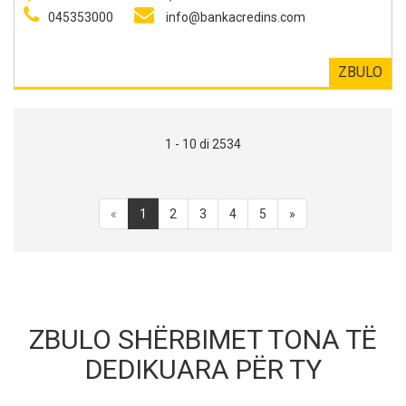
produkte inovative në përputhje me trendin dixhital, këshillim
045353000
info@bankacredins.com
financiar por dhe zgjidhje tradicionale bankare për financim
dhe investime, të gjitha këto të udhëhequra nga standarte të
larta etike.
ZBULO
1 - 10 di 2534
«
1
2
3
4
5
»
ZBULO SHËRBIMET TONA TË
DEDIKUARA PËR TY