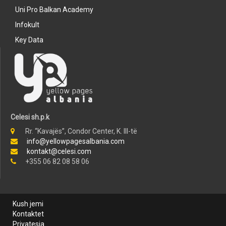
Uni Pro Balkan Academy
Infokult
Key Data
Celesi sh.p.k
Rr. “Kavajës”, Condor Center, K. III-të
info@yellowpagesalbania.com
kontakt@celesi.com
+355 06 82 08 58 06
Kush jemi
Kontaktet
Privatesia