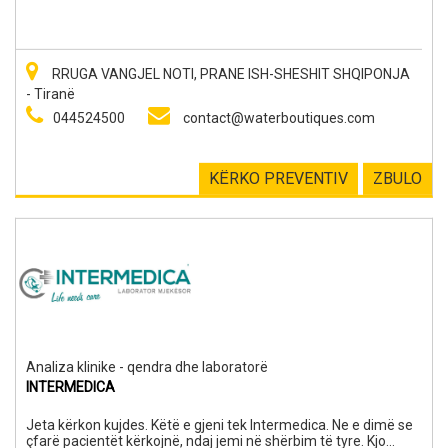
të gjeni larmishmëri të sistemve të trajtimit të ujit edhe të
gjithë aksesorët e nevojshëm. Zotërojmë nga filtrat më të
thjeshtë për trajtimin e ujit për familje, vila, biznese (bar,
restorante, hotele) deri në sistemet e personalizuara sipas
RRUGA VANGJEL NOTI, PRANE ISH-SHESHIT SHQIPONJA
nevojave specifike të çdo klienti për resorte turistike apo dhe
- Tiranë
industritë (ushqimore, farmaceutike, etj).
044524500
contact@waterboutiques.com
KËRKO PREVENTIV
ZBULO
Analiza klinike - qendra dhe laboratorë
INTERMEDICA
Jeta kërkon kujdes. Këtë e gjeni tek Intermedica. Ne e dimë se
çfarë pacientët kërkojnë, ndaj jemi në shërbim të tyre. Kjo