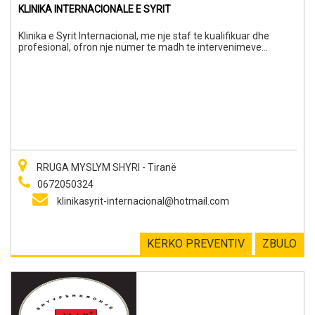
KLINIKA INTERNACIONALE E SYRIT
Klinika e Syrit Internacional, me nje staf te kualifikuar dhe
profesional, ofron nje numer te madh te intervenimeve
operative. Te gjithe trajtimet orientohen drejt standarteve me
te larta te artit mjekesor! Rezervoni viziten tuaj: 0672050325.
Gjithashtu tek Klinika e Syrit Internacional mund te shikoni dhe
perzgjidhni modelet e syzeve qe ju pershtaten.
RRUGA MYSLYM SHYRI - Tiranë
0672050324
klinikasyrit-internacional@hotmail.com
KËRKO PREVENTIV
ZBULO