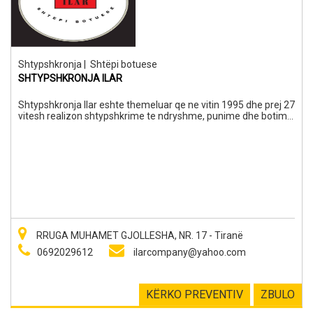
Shtypshkronja
|
Shtëpi botuese
SHTYPSHKRONJA ILAR
Shtypshkronja Ilar eshte themeluar qe ne vitin 1995 dhe prej 27
vitesh realizon shtypshkrime te ndryshme, punime dhe botime
librash, revista, fletepalosje, dosje, blloqe, etj.
RRUGA MUHAMET GJOLLESHA, NR. 17 - Tiranë
0692029612
ilarcompany@yahoo.com
KËRKO PREVENTIV
ZBULO